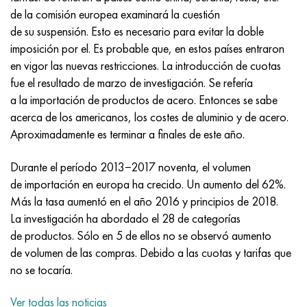
Incotherm
47ND
HN62VMYUT
VT-35
1.4466 - AISI 310MoLn
10X17H13M3T
2,0872, CuNi10Fe1Mn, Cw352h
latón rojo
45G2, 45g2, AISI 1144
Р6М5, 1.3343, hs6-5-2, sw7m
de la comisión europea examinará la cuestión
de su suspensión. Esto es necesario para evitar la doble
incotest
47НХР
HN62MVKYU
PT-1M
Aleación Al6xn
10X18N18Yu4D
Bronce aluminio silicio
C84400, CuSn2ZnPb
Aleación de acero estructural
Р6М5К5, 1.3243, hs6-5-2-5
imposición por el. Es probable que, en estos países entraron
en vigor las nuevas restricciones. La introducción de cuotas
Jette M152
49KF
HN63MB
PT-3V
15-7Ph® - 1.4532
11X11N2V2MF
CW301G, C64200
C83600, CuSn5ZnPb
10g2, 10g2, AISI 1513
R6M5F3, 1.3344, hs6-5-3
fue el resultado de marzo de investigación. Se refería
a la importación de productos de acero. Entonces se sabe
Cobalto 6B
49K2F, 49K2FA-VI
XN65VM
PT-7M
PH 13-8 meses - 1.4534
12Х18Н9Т
bronce de silicio
12X2H4A, 15NiCr13, 1.5752
9М4К8,1.3207
acerca de los americanos, los costes de aluminio y de acero.
Aproximadamente es terminar a finales de este año.
maraging 250
Aleación 50N
KhN65VMTYu
2B
1.4542 - 17-4Ph®
13X11N2V2MF
C65500, CuAl11Fe3
AC14, 11SMnPb30
R12F3, 1.3318, sw12
Durante el período 2013−2017 noventa, el volumen
René 41
Aleación 50NP
KhN67MVTYu
SPT-2 sv
Custom 455® - 1.4543 - uns s45500
15x11mf
C65620, CuSi3Fe2Zn3
20G, 20mn5
P18, 1,3355, hs18-0-1, sw18
de importación en europa ha crecido. Un aumento del 62%.
Más la tasa aumentó en el año 2016 y principios de 2018.
Maraging 300
50NHS
KhN68VKTYU
A LAS 3
1.4545 - 15-5Ph®
15х12vnmf
C65100, CuSi1.5
20XH3A, AISI 4320, 20hn3a
Acero carbono
La investigación ha abordado el 28 de categorías
de productos. Sólo en 5 de ellos no se observó aumento
Maraging 350
Aleación 52N
KhN68VMTYUK-vd
3M
1.4548 - 17-4Ph®
15Х12Н2MVFAB
Bronce estaño-plomo
20HM, 24CrMo5, 20hm
10,1.1645, C105W1
de volumen de las compras. Debido a las cuotas y tarifas que
no se tocaría.
MP35N
52K12F
KhN70VMTYu
TL3
1.4550 - AISI 347
15X16K5N2MVFAB
c92200, CuSn6Zn4Pb2
25KhGM, 20CrMo5, 1.7264
11G12, 110G13L, X120Mn12
Ver todas las noticias