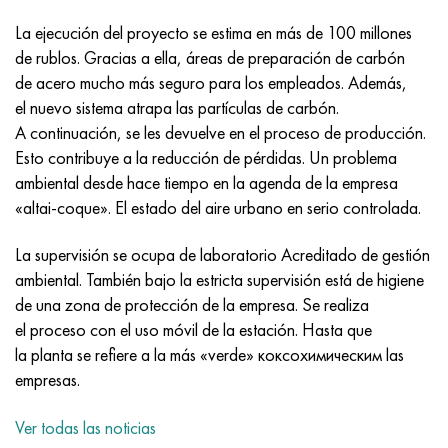
Incotherm
47ND
HN62VMYUT
VT-35
1.4466 - AISI 310MoLn
10X17H13M3T
2,0872, CuNi10Fe1Mn, Cw352h
latón rojo
45G2, 45g2, AISI 1144
Р6М5, 1.3343, hs6-5-2, sw7m
La ejecución del proyecto se estima en más de 100 millones
incotest
47НХР
HN62MVKYU
PT-1M
Aleación Al6xn
10X18N18Yu4D
Bronce aluminio silicio
C84400, CuSn2ZnPb
Aleación de acero estructural
Р6М5К5, 1.3243, hs6-5-2-5
de rublos. Gracias a ella, áreas de preparación de carbón
de acero mucho más seguro para los empleados. Además,
Jette M152
49KF
HN63MB
PT-3V
15-7Ph® - 1.4532
11X11N2V2MF
CW301G, C64200
C83600, CuSn5ZnPb
10g2, 10g2, AISI 1513
R6M5F3, 1.3344, hs6-5-3
el nuevo sistema atrapa las partículas de carbón.
A continuación, se les devuelve en el proceso de producción.
Cobalto 6B
49K2F, 49K2FA-VI
XN65VM
PT-7M
PH 13-8 meses - 1.4534
12Х18Н9Т
bronce de silicio
12X2H4A, 15NiCr13, 1.5752
9М4К8,1.3207
Esto contribuye a la reducción de pérdidas. Un problema
ambiental desde hace tiempo en la agenda de la empresa
maraging 250
Aleación 50N
KhN65VMTYu
2B
1.4542 - 17-4Ph®
13X11N2V2MF
C65500, CuAl11Fe3
AC14, 11SMnPb30
R12F3, 1.3318, sw12
«altai-coque». El estado del aire urbano en serio controlada.
La supervisión se ocupa de laboratorio Acreditado de gestión
René 41
Aleación 50NP
KhN67MVTYu
SPT-2 sv
Custom 455® - 1.4543 - uns s45500
15x11mf
C65620, CuSi3Fe2Zn3
20G, 20mn5
P18, 1,3355, hs18-0-1, sw18
ambiental. También bajo la estricta supervisión está de higiene
de una zona de protección de la empresa. Se realiza
Maraging 300
50NHS
KhN68VKTYU
A LAS 3
1.4545 - 15-5Ph®
15х12vnmf
C65100, CuSi1.5
20XH3A, AISI 4320, 20hn3a
Acero carbono
el proceso con el uso móvil de la estación. Hasta que
la planta se refiere a la más «verde» коксохимическим las
Maraging 350
Aleación 52N
KhN68VMTYUK-vd
3M
1.4548 - 17-4Ph®
15Х12Н2MVFAB
Bronce estaño-plomo
20HM, 24CrMo5, 20hm
10,1.1645, C105W1
empresas.
MP35N
52K12F
KhN70VMTYu
TL3
1.4550 - AISI 347
15X16K5N2MVFAB
c92200, CuSn6Zn4Pb2
25KhGM, 20CrMo5, 1.7264
11G12, 110G13L, X120Mn12
Ver todas las noticias