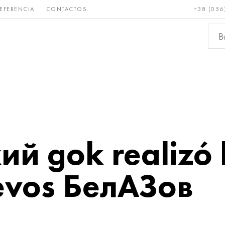
EFERENCIA
CONTACTOS
+38 (056
Raro y
Bronce, cobre,
Metale
refractario
latón
ferroso
ий gok realizó 
uevos БелАЗов