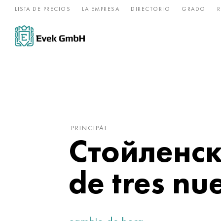
LISTA DE PRECIOS
LA EMPRESA
DIRECTORIO
GRADO
R
Aleaciones de
acero
Titanio
níquel
inoxidable
PRINCIPAL
Стойленск
de tres n