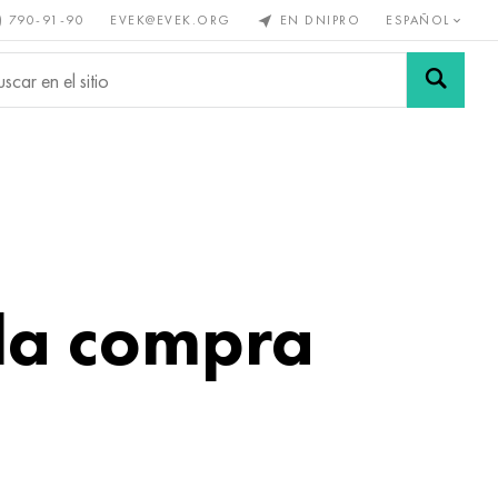
) 790-91-90
EVEK@EVEK.ORG
EN DNIPRO
ESPAÑOL
s no
Aleación de
Mallas y
s
acero
conexiones
la compra