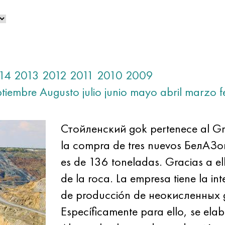
14
2013
2012
2011
2010
2009
ptiembre
Augusto
julio
junio
mayo
abril
marzo
f
Стойленский gok pertenece al Gr
la compra de tres nuevos БелАЗо
es de 136 toneladas. Gracias a ell
de la roca. La empresa tiene la i
de producción de неокисленных 
Específicamente para ello, se elab