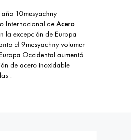
l año 10mesyachny
ro Internacional de
Acero
on la excepción de Europa
o tanto el 9mesyachny volumen
n Europa Occidental aumentó
ión de acero inoxidable
as .