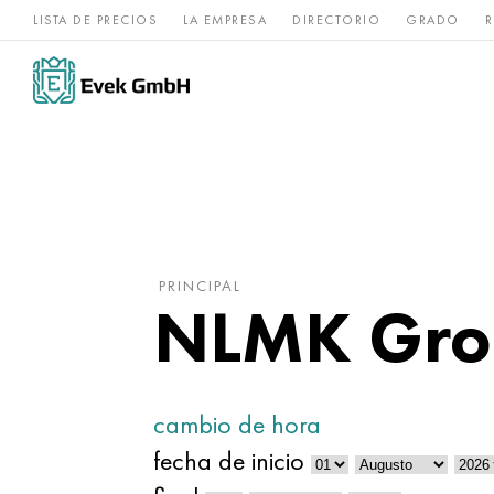
LISTA DE PRECIOS
LA EMPRESA
DIRECTORIO
GRADO
R
Aleaciones de
acero
Titanio
níquel
inoxidable
PRINCIPAL
NLMK Grou
cambio de hora
fecha de inicio