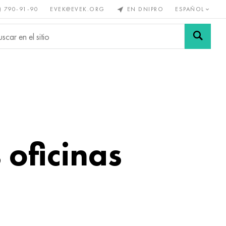
) 790-91-90
EVEK@EVEK.ORG
EN DNIPRO
ESPAÑOL
s no
Aleación de
Mallas y
s
acero
conexiones
oficinas