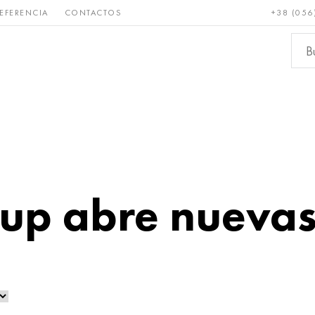
EFERENCIA
CONTACTOS
+38 (056
Raro y
Bronce, cobre,
Metale
refractario
latón
ferroso
p abre nuevas 