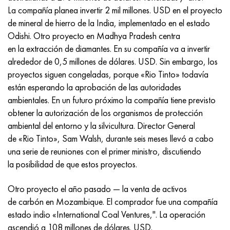
Incotherm
47ND
HN62VMYUT
VT-35
1.4466 - AISI 310MoLn
10X17H13M3T
2,0872, CuNi10Fe1Mn, Cw352h
latón rojo
45G2, 45g2, AISI 1144
Р6М5, 1.3343, hs6-5-2, sw7m
La compañía planea invertir 2 mil millones. USD en el proyecto
de mineral de hierro de la India, implementado en el estado
incotest
47НХР
HN62MVKYU
PT-1M
Aleación Al6xn
10X18N18Yu4D
Bronce aluminio silicio
C84400, CuSn2ZnPb
Aleación de acero estructural
Р6М5К5, 1.3243, hs6-5-2-5
Odishi. Otro proyecto en Madhya Pradesh centra
en la extracción de diamantes. En su compañía va a invertir
Jette M152
49KF
HN63MB
PT-3V
15-7Ph® - 1.4532
11X11N2V2MF
CW301G, C64200
C83600, CuSn5ZnPb
10g2, 10g2, AISI 1513
R6M5F3, 1.3344, hs6-5-3
alrededor de 0,5 millones de dólares. USD. Sin embargo, los
proyectos siguen congeladas, porque «Rio Tinto» todavía
Cobalto 6B
49K2F, 49K2FA-VI
XN65VM
PT-7M
PH 13-8 meses - 1.4534
12Х18Н9Т
bronce de silicio
12X2H4A, 15NiCr13, 1.5752
9М4К8,1.3207
están esperando la aprobación de las autoridades
ambientales. En un futuro próximo la compañía tiene previsto
maraging 250
Aleación 50N
KhN65VMTYu
2B
1.4542 - 17-4Ph®
13X11N2V2MF
C65500, CuAl11Fe3
AC14, 11SMnPb30
R12F3, 1.3318, sw12
obtener la autorización de los organismos de protección
ambiental del entorno y la silvicultura. Director General
René 41
Aleación 50NP
KhN67MVTYu
SPT-2 sv
Custom 455® - 1.4543 - uns s45500
15x11mf
C65620, CuSi3Fe2Zn3
20G, 20mn5
P18, 1,3355, hs18-0-1, sw18
de «Rio Tinto», Sam Walsh, durante seis meses llevó a cabo
una serie de reuniones con el primer ministro, discutiendo
Maraging 300
50NHS
KhN68VKTYU
A LAS 3
1.4545 - 15-5Ph®
15х12vnmf
C65100, CuSi1.5
20XH3A, AISI 4320, 20hn3a
Acero carbono
la posibilidad de que estos proyectos.
Maraging 350
Aleación 52N
KhN68VMTYUK-vd
3M
1.4548 - 17-4Ph®
15Х12Н2MVFAB
Bronce estaño-plomo
20HM, 24CrMo5, 20hm
10,1.1645, C105W1
Otro proyecto el año pasado — la venta de activos
de carbón en Mozambique. El comprador fue una compañía
MP35N
52K12F
KhN70VMTYu
TL3
1.4550 - AISI 347
15X16K5N2MVFAB
c92200, CuSn6Zn4Pb2
25KhGM, 20CrMo5, 1.7264
11G12, 110G13L, X120Mn12
estado indio «International Coal Ventures,". La operación
ascendió a 108 millones de dólares. USD.