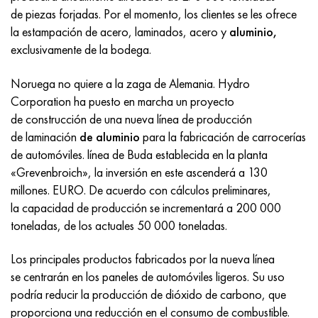
Incotherm
47ND
HN62VMYUT
VT-35
1.4466 - AISI 310MoLn
10X17H13M3T
2,0872, CuNi10Fe1Mn, Cw352h
latón rojo
45G2, 45g2, AISI 1144
Р6М5, 1.3343, hs6-5-2, sw7m
de piezas forjadas. Por el momento, los clientes se les ofrece
la estampación de acero, laminados, acero y
aluminio,
incotest
47НХР
HN62MVKYU
PT-1M
Aleación Al6xn
10X18N18Yu4D
Bronce aluminio silicio
C84400, CuSn2ZnPb
Aleación de acero estructural
Р6М5К5, 1.3243, hs6-5-2-5
exclusivamente de la bodega.
Jette M152
49KF
HN63MB
PT-3V
15-7Ph® - 1.4532
11X11N2V2MF
CW301G, C64200
C83600, CuSn5ZnPb
10g2, 10g2, AISI 1513
R6M5F3, 1.3344, hs6-5-3
Noruega no quiere a la zaga de Alemania. Hydro
Corporation ha puesto en marcha un proyecto
Cobalto 6B
49K2F, 49K2FA-VI
XN65VM
PT-7M
PH 13-8 meses - 1.4534
12Х18Н9Т
bronce de silicio
12X2H4A, 15NiCr13, 1.5752
9М4К8,1.3207
de construcción de una nueva línea de producción
de laminación
de aluminio
para la fabricación de carrocerías
maraging 250
Aleación 50N
KhN65VMTYu
2B
1.4542 - 17-4Ph®
13X11N2V2MF
C65500, CuAl11Fe3
AC14, 11SMnPb30
R12F3, 1.3318, sw12
de automóviles. línea de Buda establecida en la planta
«Grevenbroich», la inversión en este ascenderá a 130
René 41
Aleación 50NP
KhN67MVTYu
SPT-2 sv
Custom 455® - 1.4543 - uns s45500
15x11mf
C65620, CuSi3Fe2Zn3
20G, 20mn5
P18, 1,3355, hs18-0-1, sw18
millones. EURO. De acuerdo con cálculos preliminares,
la capacidad de producción se incrementará a 200 000
Maraging 300
50NHS
KhN68VKTYU
A LAS 3
1.4545 - 15-5Ph®
15х12vnmf
C65100, CuSi1.5
20XH3A, AISI 4320, 20hn3a
Acero carbono
toneladas, de los actuales 50 000 toneladas.
Maraging 350
Aleación 52N
KhN68VMTYUK-vd
3M
1.4548 - 17-4Ph®
15Х12Н2MVFAB
Bronce estaño-plomo
20HM, 24CrMo5, 20hm
10,1.1645, C105W1
Los principales productos fabricados por la nueva línea
se centrarán en los paneles de automóviles ligeros. Su uso
MP35N
52K12F
KhN70VMTYu
TL3
1.4550 - AISI 347
15X16K5N2MVFAB
c92200, CuSn6Zn4Pb2
25KhGM, 20CrMo5, 1.7264
11G12, 110G13L, X120Mn12
podría reducir la producción de dióxido de carbono, que
proporciona una reducción en el consumo de combustible.