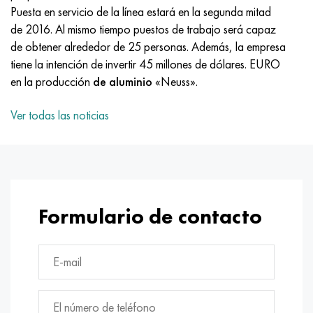
MP159
56DGNH
HN73MBTYu
5B
1.4567 - AISI 304Cu
15X16H2AM
30X, AISI 5130, 30h
Puesta en servicio de la línea estará en la segunda mitad
de 2016. Al mismo tiempo puestos de trabajo será capaz
multimetro n155
68NKhVKTYu
XN70YU
TL5
1.4570-aisi303Cu
18X11MNFB
30hgs, 30hgs
de obtener alrededor de 25 personas. Además, la empresa
tiene la intención de invertir 45 millones de dólares. EURO
Nicrofer 5923 hMo
79NM, Lupa 7904
HN75MBTYu
A LAS 6
1.4574 - Aleación PH 15-7 Mo®
18X12VMBFR
30hgsa, 30hgsa
en la producción
de aluminio
«Neuss».
Nicrofer 6030
80NM
XN75TBYu
TS-6
1.4580 - AISI 316Cb
20X12VNMF
30hgsn2a, 30hgsna
Ver todas las noticias
Nitronik 40
80NMV-VI
XN77TYu
14 titanio
1.4597 - AISI 204Cu
20Х3FMI
30xn2ma, 30CrNiMo8
Nitronik 50
80NHS
XN77TYUR
SP-17
Aleación 28 - 1.4563
21NKMT
30хн3а, 31nicr14
Formulario de contacto
Nitrónico 60
81HMA
ХН78Т
40 titanio
Aleación 31 - 1.4562
37X12N8G8MFB
34khn3ma, 36NiCrMo16, 35NiCrMo16
Nitronik 75
Tipos de aleaciones de precisión
HN80TBY
Aleación 254smo® - 1.4547
40X10X2M
35hgs, 35hgs
Nimonic 80a
termobimetales
N65M, EP982
Aleación 926 - 1.4529
40Х9С2
35hgsa, 35hgsa