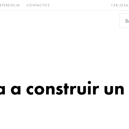
EFERENCIA
CONTACTOS
+38 (056
Raro y
Bronce, cobre,
Metale
refractario
latón
ferroso
 a construir un