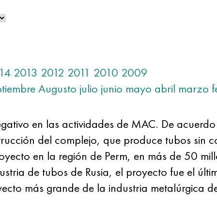
14
2013
2012
2011
2010
2009
ptiembre
Augusto
julio
junio
mayo
abril
marzo
f
negativo en las actividades de MAC. De acuerdo
cción del complejo, que produce tubos sin cos
oyecto en la región de Perm, en más de 50 mill
stria de tubos de Rusia, el proyecto fue el últi
oyecto más grande de la industria metalúrgica d