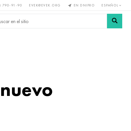
) 790-91-90
EVEK@EVEK.ORG
EN DNIPRO
ESPAÑOL
s no
Aleación de
Mallas y
s
acero
conexiones
 nuevo