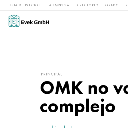
LISTA DE PRECIOS
LA EMPRESA
DIRECTORIO
GRADO
R
Aleaciones de
acero
Titanio
níquel
inoxidable
PRINCIPAL
OMK no va
complejo