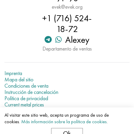
Hastelloy C-276
40XFA, 1.7223, AISI 4142
evek@evek.org
+1 (716) 524-
Hastelloy C2000
45X, 45h, 1.7035
18-72
Hastelloy 3
45HN2MFA, k2425, 45hnmf
Alexey
Hastelloy x
A40G, 44smn28, 1.0762, 46s20
Departamento de ventas
udimet 500
Imprenta
udimet 720
Mapa del sitio
Condiciones de venta
Instrucción de cancelación
Política de privacidad
Current metal prices
Al visitar este sitio web, acepta un programa de uso de
© 2007–2026 «Evek GmbH»
cookies.
Más información sobre la política de cookies
.
El uso de los materiales de la web sin enlaces directos para el
hotel.
Ok