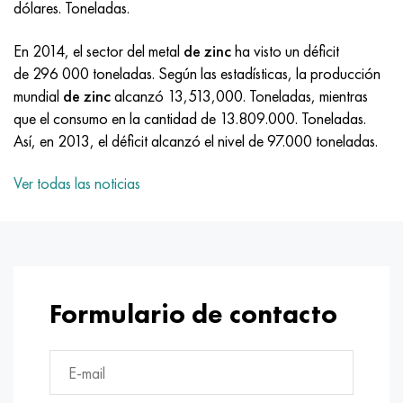
dólares. Toneladas.
MP159
56DGNH
HN73MBTYu
5B
1.4567 - AISI 304Cu
15X16H2AM
30X, AISI 5130, 30h
En 2014, el sector del metal
de zinc
ha visto un déficit
multimetro n155
68NKhVKTYu
XN70YU
TL5
1.4570-aisi303Cu
18X11MNFB
30hgs, 30hgs
de 296 000 toneladas. Según las estadísticas, la producción
mundial
de zinc
alcanzó 13,513,000. Toneladas, mientras
Nicrofer 5923 hMo
79NM, Lupa 7904
HN75MBTYu
A LAS 6
1.4574 - Aleación PH 15-7 Mo®
18X12VMBFR
30hgsa, 30hgsa
que el consumo en la cantidad de 13.809.000. Toneladas.
Así, en 2013, el déficit alcanzó el nivel de 97.000 toneladas.
Nicrofer 6030
80NM
XN75TBYu
TS-6
1.4580 - AISI 316Cb
20X12VNMF
30hgsn2a, 30hgsna
Ver todas las noticias
Nitronik 40
80NMV-VI
XN77TYu
14 titanio
1.4597 - AISI 204Cu
20Х3FMI
30xn2ma, 30CrNiMo8
Nitronik 50
80NHS
XN77TYUR
SP-17
Aleación 28 - 1.4563
21NKMT
30хн3а, 31nicr14
Nitrónico 60
81HMA
ХН78Т
40 titanio
Aleación 31 - 1.4562
37X12N8G8MFB
34khn3ma, 36NiCrMo16, 35NiCrMo16
Formulario de contacto
Nitronik 75
Tipos de aleaciones de precisión
HN80TBY
Aleación 254smo® - 1.4547
40X10X2M
35hgs, 35hgs
Nimonic 80a
termobimetales
N65M, EP982
Aleación 926 - 1.4529
40Х9С2
35hgsa, 35hgsa