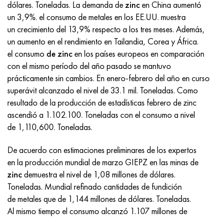
Incotherm
47ND
HN62VMYUT
VT-35
1.4466 - AISI 310MoLn
10X17H13M3T
2,0872, CuNi10Fe1Mn, Cw352h
latón rojo
45G2, 45g2, AISI 1144
Р6М5, 1.3343, hs6-5-2, sw7m
dólares. Toneladas. La demanda de
zinc
en China aumentó
un 3,9%. el consumo de metales en los EE.UU. muestra
incotest
47НХР
HN62MVKYU
PT-1M
Aleación Al6xn
10X18N18Yu4D
Bronce aluminio silicio
C84400, CuSn2ZnPb
Aleación de acero estructural
Р6М5К5, 1.3243, hs6-5-2-5
un crecimiento del 13,9% respecto a los tres meses. Además,
un aumento en el rendimiento en Tailandia, Corea y África.
Jette M152
49KF
HN63MB
PT-3V
15-7Ph® - 1.4532
11X11N2V2MF
CW301G, C64200
C83600, CuSn5ZnPb
10g2, 10g2, AISI 1513
R6M5F3, 1.3344, hs6-5-3
el consumo
de zinc
en los países europeos en comparación
con el mismo período del año pasado se mantuvo
Cobalto 6B
49K2F, 49K2FA-VI
XN65VM
PT-7M
PH 13-8 meses - 1.4534
12Х18Н9Т
bronce de silicio
12X2H4A, 15NiCr13, 1.5752
9М4К8,1.3207
prácticamente sin cambios. En enero-febrero del año en curso
superávit alcanzado el nivel de 33.1 mil. Toneladas. Como
maraging 250
Aleación 50N
KhN65VMTYu
2B
1.4542 - 17-4Ph®
13X11N2V2MF
C65500, CuAl11Fe3
AC14, 11SMnPb30
R12F3, 1.3318, sw12
resultado de la producción de estadísticas febrero de zinc
ascendió
a 1.102.100.
Toneladas con el consumo a nivel
René 41
Aleación 50NP
KhN67MVTYu
SPT-2 sv
Custom 455® - 1.4543 - uns s45500
15x11mf
C65620, CuSi3Fe2Zn3
20G, 20mn5
P18, 1,3355, hs18-0-1, sw18
de 1,110,600. Toneladas.
De acuerdo con estimaciones preliminares de los expertos
Maraging 300
50NHS
KhN68VKTYU
A LAS 3
1.4545 - 15-5Ph®
15х12vnmf
C65100, CuSi1.5
20XH3A, AISI 4320, 20hn3a
Acero carbono
en la producción mundial de marzo GIEPZ en las minas de
zinc
Maraging 350
Aleación 52N
KhN68VMTYUK-vd
3M
1.4548 - 17-4Ph®
15Х12Н2MVFAB
Bronce estaño-plomo
20HM, 24CrMo5, 20hm
10,1.1645, C105W1
demuestra el nivel de 1,08 millones de dólares.
Toneladas. Mundial refinado cantidades de fundición
de metales que de 1,144 millones de dólares. Toneladas.
MP35N
52K12F
KhN70VMTYu
TL3
1.4550 - AISI 347
15X16K5N2MVFAB
c92200, CuSn6Zn4Pb2
25KhGM, 20CrMo5, 1.7264
11G12, 110G13L, X120Mn12
Al mismo tiempo el consumo alcanzó 1.107 millones de