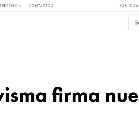
EFERENCIA
CONTACTOS
+38 (056
Raro y
Bronce, cobre,
Metale
refractario
latón
ferroso
sma firma nue