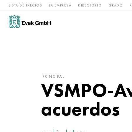
LISTA DE PRECIOS
LA EMPRESA
DIRECTORIO
GRADO
R
Aleaciones de
acero
Titanio
níquel
inoxidable
PRINCIPAL
VSMPO-Avi
acuerdos