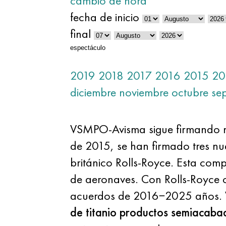
cambio de hora
fecha de inicio
final
espectáculo
2019
2018
2017
2016
2015
20
diciembre
noviembre
octubre
se
VSMPO-Avisma sigue firmando nu
de 2015, se han firmado tres nu
británico Rolls-Royce. Esta comp
de aeronaves. Con Rolls-Royce 
acuerdos de 2016−2025 años. V
de titanio productos semiacaba