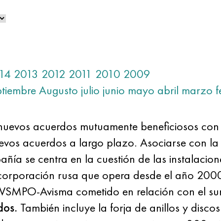
14
2013
2012
2011
2010
2009
ptiembre
Augusto
julio
junio
mayo
abril
marzo
f
evos acuerdos mutuamente beneficiosos con em
evos acuerdos a largo plazo. Asociarse con la o
añía se centra en la cuestión de las instalacio
corporación rusa que opera desde el año 2000.
SMPO-Avisma cometido en relación con el sum
dos.
También incluye la forja de anillos y disco