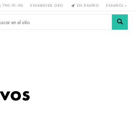
) 790-91-90
EVEK@EVEK.ORG
EN DNIPRO
ESPAÑOL
s no
Aleación de
Mallas y
s
acero
conexiones
vos