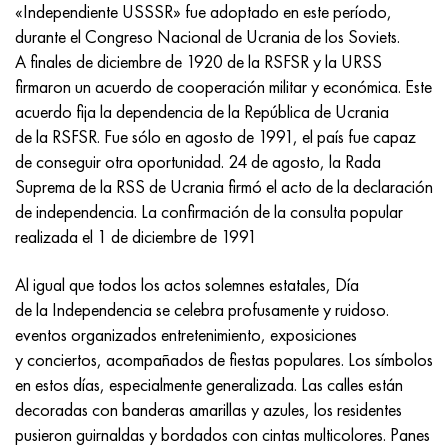
Incotherm
47ND
HN62VMYUT
VT-35
1.4466 - AISI 310MoLn
10X17H13M3T
2,0872, CuNi10Fe1Mn, Cw352h
latón rojo
45G2, 45g2, AISI 1144
Р6М5, 1.3343, hs6-5-2, sw7m
«Independiente USSSR» fue adoptado en este período,
durante el Congreso Nacional de Ucrania de los Soviets.
incotest
47НХР
HN62MVKYU
PT-1M
Aleación Al6xn
10X18N18Yu4D
Bronce aluminio silicio
C84400, CuSn2ZnPb
Aleación de acero estructural
Р6М5К5, 1.3243, hs6-5-2-5
A finales de diciembre de 1920 de la RSFSR y la URSS
firmaron un acuerdo de cooperación militar y económica. Este
Jette M152
49KF
HN63MB
PT-3V
15-7Ph® - 1.4532
11X11N2V2MF
CW301G, C64200
C83600, CuSn5ZnPb
10g2, 10g2, AISI 1513
R6M5F3, 1.3344, hs6-5-3
acuerdo fija la dependencia de la República de Ucrania
de la RSFSR. Fue sólo en agosto de 1991, el país fue capaz
Cobalto 6B
49K2F, 49K2FA-VI
XN65VM
PT-7M
PH 13-8 meses - 1.4534
12Х18Н9Т
bronce de silicio
12X2H4A, 15NiCr13, 1.5752
9М4К8,1.3207
de conseguir otra oportunidad. 24 de agosto, la Rada
Suprema de la RSS de Ucrania firmó el acto de la declaración
maraging 250
Aleación 50N
KhN65VMTYu
2B
1.4542 - 17-4Ph®
13X11N2V2MF
C65500, CuAl11Fe3
AC14, 11SMnPb30
R12F3, 1.3318, sw12
de independencia. La confirmación de la consulta popular
realizada el 1 de diciembre de 1991
René 41
Aleación 50NP
KhN67MVTYu
SPT-2 sv
Custom 455® - 1.4543 - uns s45500
15x11mf
C65620, CuSi3Fe2Zn3
20G, 20mn5
P18, 1,3355, hs18-0-1, sw18
Al igual que todos los actos solemnes estatales, Día
Maraging 300
50NHS
KhN68VKTYU
A LAS 3
1.4545 - 15-5Ph®
15х12vnmf
C65100, CuSi1.5
20XH3A, AISI 4320, 20hn3a
Acero carbono
de la Independencia se celebra profusamente y ruidoso.
eventos organizados entretenimiento, exposiciones
Maraging 350
Aleación 52N
KhN68VMTYUK-vd
3M
1.4548 - 17-4Ph®
15Х12Н2MVFAB
Bronce estaño-plomo
20HM, 24CrMo5, 20hm
10,1.1645, C105W1
y conciertos, acompañados de fiestas populares. Los símbolos
en estos días, especialmente generalizada. Las calles están
MP35N
52K12F
KhN70VMTYu
TL3
1.4550 - AISI 347
15X16K5N2MVFAB
c92200, CuSn6Zn4Pb2
25KhGM, 20CrMo5, 1.7264
11G12, 110G13L, X120Mn12
decoradas con banderas amarillas y azules, los residentes
pusieron guirnaldas y bordados con cintas multicolores. Panes