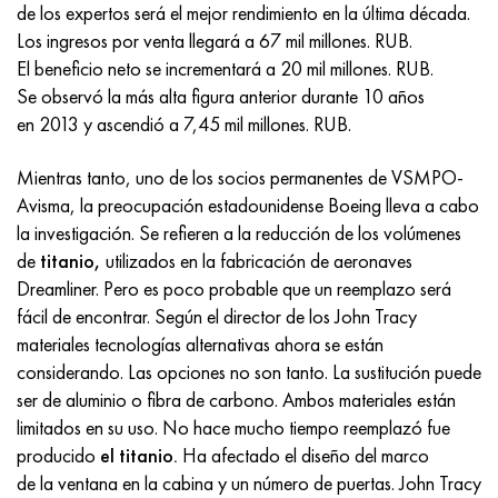
Incotherm
47ND
HN62VMYUT
VT-35
1.4466 - AISI 310MoLn
10X17H13M3T
2,0872, CuNi10Fe1Mn, Cw352h
latón rojo
45G2, 45g2, AISI 1144
Р6М5, 1.3343, hs6-5-2, sw7m
de los expertos será el mejor rendimiento en la última década.
Los ingresos por venta llegará a 67 mil millones. RUB.
incotest
47НХР
HN62MVKYU
PT-1M
Aleación Al6xn
10X18N18Yu4D
Bronce aluminio silicio
C84400, CuSn2ZnPb
Aleación de acero estructural
Р6М5К5, 1.3243, hs6-5-2-5
El beneficio neto se incrementará a 20 mil millones. RUB.
Se observó la más alta figura anterior durante 10 años
Jette M152
49KF
HN63MB
PT-3V
15-7Ph® - 1.4532
11X11N2V2MF
CW301G, C64200
C83600, CuSn5ZnPb
10g2, 10g2, AISI 1513
R6M5F3, 1.3344, hs6-5-3
en 2013 y ascendió a 7,45 mil millones. RUB.
Cobalto 6B
49K2F, 49K2FA-VI
XN65VM
PT-7M
PH 13-8 meses - 1.4534
12Х18Н9Т
bronce de silicio
12X2H4A, 15NiCr13, 1.5752
9М4К8,1.3207
Mientras tanto, uno de los socios permanentes de VSMPO-
Avisma, la preocupación estadounidense Boeing lleva a cabo
maraging 250
Aleación 50N
KhN65VMTYu
2B
1.4542 - 17-4Ph®
13X11N2V2MF
C65500, CuAl11Fe3
AC14, 11SMnPb30
R12F3, 1.3318, sw12
la investigación. Se refieren a la reducción de los volúmenes
de
titanio,
utilizados en la fabricación de aeronaves
René 41
Aleación 50NP
KhN67MVTYu
SPT-2 sv
Custom 455® - 1.4543 - uns s45500
15x11mf
C65620, CuSi3Fe2Zn3
20G, 20mn5
P18, 1,3355, hs18-0-1, sw18
Dreamliner. Pero es poco probable que un reemplazo será
fácil de encontrar. Según el director de los John Tracy
Maraging 300
50NHS
KhN68VKTYU
A LAS 3
1.4545 - 15-5Ph®
15х12vnmf
C65100, CuSi1.5
20XH3A, AISI 4320, 20hn3a
Acero carbono
materiales tecnologías alternativas ahora se están
considerando. Las opciones no son tanto. La sustitución puede
Maraging 350
Aleación 52N
KhN68VMTYUK-vd
3M
1.4548 - 17-4Ph®
15Х12Н2MVFAB
Bronce estaño-plomo
20HM, 24CrMo5, 20hm
10,1.1645, C105W1
ser de aluminio o fibra de carbono. Ambos materiales están
limitados en su uso. No hace mucho tiempo reemplazó fue
MP35N
52K12F
KhN70VMTYu
TL3
1.4550 - AISI 347
15X16K5N2MVFAB
c92200, CuSn6Zn4Pb2
25KhGM, 20CrMo5, 1.7264
11G12, 110G13L, X120Mn12
producido
el titanio.
Ha afectado el diseño del marco
de la ventana en la cabina y un número de puertas. John Tracy