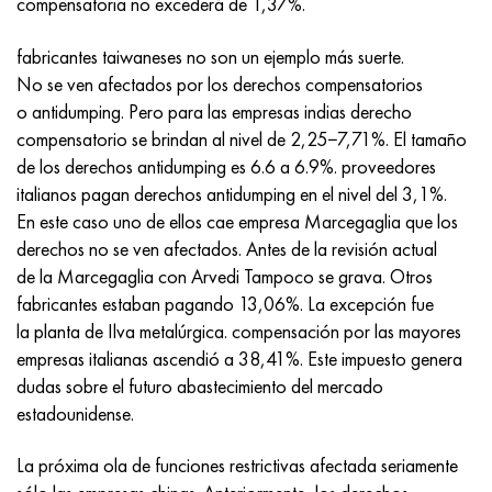
compensatoria no excederá de 1,37%.
Incotherm
47ND
HN62VMYUT
VT-35
1.4466 - AISI 310MoLn
10X17H13M3T
2,0872, CuNi10Fe1Mn, Cw352h
latón rojo
45G2, 45g2, AISI 1144
Р6М5, 1.3343, hs6-5-2, sw7m
fabricantes taiwaneses no son un ejemplo más suerte.
incotest
47НХР
HN62MVKYU
PT-1M
Aleación Al6xn
10X18N18Yu4D
Bronce aluminio silicio
C84400, CuSn2ZnPb
Aleación de acero estructural
Р6М5К5, 1.3243, hs6-5-2-5
No se ven afectados por los derechos compensatorios
o antidumping. Pero para las empresas indias derecho
Jette M152
49KF
HN63MB
PT-3V
15-7Ph® - 1.4532
11X11N2V2MF
CW301G, C64200
C83600, CuSn5ZnPb
10g2, 10g2, AISI 1513
R6M5F3, 1.3344, hs6-5-3
compensatorio se brindan al nivel de 2,25−7,71%. El tamaño
de los derechos antidumping es 6.6 a 6.9%. proveedores
Cobalto 6B
49K2F, 49K2FA-VI
XN65VM
PT-7M
PH 13-8 meses - 1.4534
12Х18Н9Т
bronce de silicio
12X2H4A, 15NiCr13, 1.5752
9М4К8,1.3207
italianos pagan derechos antidumping en el nivel del 3,1%.
En este caso uno de ellos cae empresa Marcegaglia que los
maraging 250
Aleación 50N
KhN65VMTYu
2B
1.4542 - 17-4Ph®
13X11N2V2MF
C65500, CuAl11Fe3
AC14, 11SMnPb30
R12F3, 1.3318, sw12
derechos no se ven afectados. Antes de la revisión actual
de la Marcegaglia con Arvedi Tampoco se grava. Otros
René 41
Aleación 50NP
KhN67MVTYu
SPT-2 sv
Custom 455® - 1.4543 - uns s45500
15x11mf
C65620, CuSi3Fe2Zn3
20G, 20mn5
P18, 1,3355, hs18-0-1, sw18
fabricantes estaban pagando 13,06%. La excepción fue
la planta de Ilva metalúrgica. compensación por las mayores
Maraging 300
50NHS
KhN68VKTYU
A LAS 3
1.4545 - 15-5Ph®
15х12vnmf
C65100, CuSi1.5
20XH3A, AISI 4320, 20hn3a
Acero carbono
empresas italianas ascendió a 38,41%. Este impuesto genera
dudas sobre el futuro abastecimiento del mercado
Maraging 350
Aleación 52N
KhN68VMTYUK-vd
3M
1.4548 - 17-4Ph®
15Х12Н2MVFAB
Bronce estaño-plomo
20HM, 24CrMo5, 20hm
10,1.1645, C105W1
estadounidense.
MP35N
52K12F
KhN70VMTYu
TL3
1.4550 - AISI 347
15X16K5N2MVFAB
c92200, CuSn6Zn4Pb2
25KhGM, 20CrMo5, 1.7264
11G12, 110G13L, X120Mn12
La próxima ola de funciones restrictivas afectada seriamente