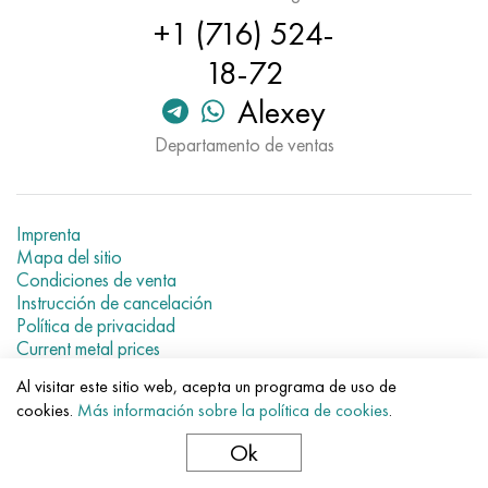
Hastelloy C-276
40XFA, 1.7223, AISI 4142
+1 (716) 524-
18-72
Hastelloy C2000
45X, 45h, 1.7035
Alexey
Hastelloy 3
45HN2MFA, k2425, 45hnmf
Departamento de ventas
Hastelloy x
A40G, 44smn28, 1.0762, 46s20
udimet 500
Imprenta
Mapa del sitio
Condiciones de venta
udimet 720
Instrucción de cancelación
Política de privacidad
Current metal prices
Al visitar este sitio web, acepta un programa de uso de
© 2007–2026 «Evek GmbH»
cookies.
Más información sobre la política de cookies
.
El uso de los materiales de la web sin enlaces directos para el
hotel.
Ok