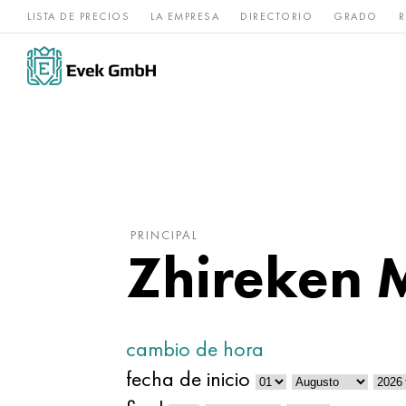
LISTA DE PRECIOS
LA EMPRESA
DIRECTORIO
GRADO
R
Aleaciones de
acero
Titanio
níquel
inoxidable
PRINCIPAL
Zhireken M
cambio de hora
fecha de inicio