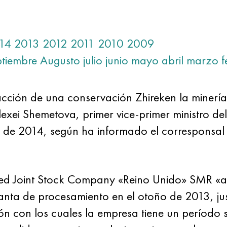
14
2013
2012
2011
2010
2009
ptiembre
Augusto
julio
junio
mayo
abril
marzo
f
cción de una conservación Zhireken la minería
xei Shemetova, primer vice-primer ministro del
de 2014, según ha informado el corresponsal d
osed Joint Stock Company «Reino Unido» SMR «a
nta de procesamiento en el otoño de 2013, justi
ón con los cuales la empresa tiene un período s