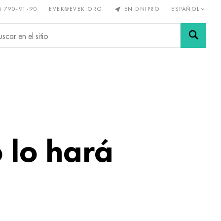
) 790-91-90
EVEK@EVEK.ORG
EN DNIPRO
ESPAÑOL
s no
Aleación de
Mallas y
s
acero
conexiones
 lo hará