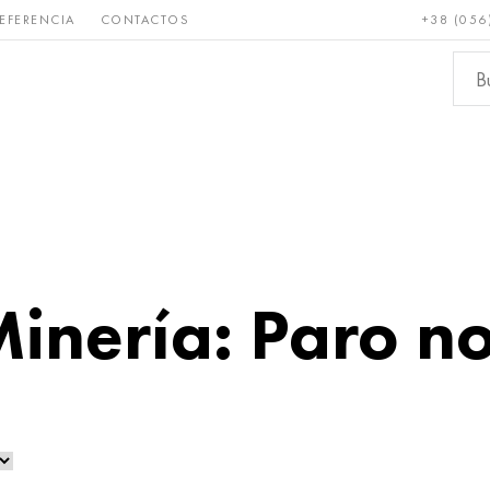
EFERENCIA
CONTACTOS
+38 (056
Raro y
Bronce, cobre,
Metale
refractario
latón
ferroso
inería: Paro no