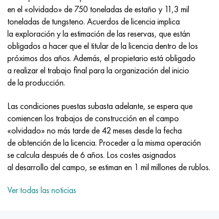
MP159
56DGNH
HN73MBTYu
5B
1.4567 - AISI 304Cu
15X16H2AM
30X, AISI 5130, 30h
en el «olvidado» de 750 toneladas de estaño y 11,3 mil
toneladas de tungsteno. Acuerdos de licencia implica
multimetro n155
68NKhVKTYu
XN70YU
TL5
1.4570-aisi303Cu
18X11MNFB
30hgs, 30hgs
la exploración y la estimación de las reservas, que están
obligados a hacer que el titular de la licencia dentro de los
Nicrofer 5923 hMo
79NM, Lupa 7904
HN75MBTYu
A LAS 6
1.4574 - Aleación PH 15-7 Mo®
18X12VMBFR
30hgsa, 30hgsa
próximos dos años. Además, el propietario está obligado
a realizar el trabajo final para la organización del inicio
Nicrofer 6030
80NM
XN75TBYu
TS-6
1.4580 - AISI 316Cb
20X12VNMF
30hgsn2a, 30hgsna
de la producción.
Nitronik 40
80NMV-VI
XN77TYu
14 titanio
1.4597 - AISI 204Cu
20Х3FMI
30xn2ma, 30CrNiMo8
Las condiciones puestas subasta adelante, se espera que
comiencen los trabajos de construcción en el campo
Nitronik 50
80NHS
XN77TYUR
SP-17
Aleación 28 - 1.4563
21NKMT
30хн3а, 31nicr14
«olvidado» no más tarde de 42 meses desde la fecha
de obtención de la licencia. Proceder a la misma operación
Nitrónico 60
81HMA
ХН78Т
40 titanio
Aleación 31 - 1.4562
37X12N8G8MFB
34khn3ma, 36NiCrMo16, 35NiCrMo16
se calcula después de 6 años. Los costes asignados
al desarrollo del campo, se estiman en 1 mil millones de rublos.
Nitronik 75
Tipos de aleaciones de precisión
HN80TBY
Aleación 254smo® - 1.4547
40X10X2M
35hgs, 35hgs
Ver todas las noticias
Nimonic 80a
termobimetales
N65M, EP982
Aleación 926 - 1.4529
40Х9С2
35hgsa, 35hgsa