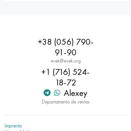
Hastelloy C-276
40XFA, 1.7223, AISI 4142
Hastelloy C2000
45X, 45h, 1.7035
Hastelloy 3
45HN2MFA, k2425, 45hnmf
+38 (056) 790-
Hastelloy x
A40G, 44smn28, 1.0762, 46s20
91-90
evek@evek.org
udimet 500
+1 (716) 524-
udimet 720
18-72
Alexey
Departamento de ventas
Imprenta