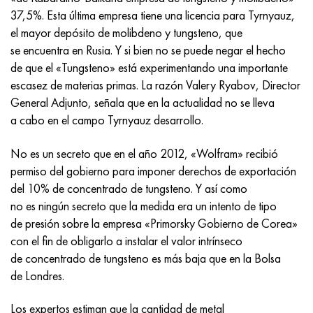
Incotherm
47ND
HN62VMYUT
VT-35
1.4466 - AISI 310MoLn
10X17H13M3T
2,0872, CuNi10Fe1Mn, Cw352h
latón rojo
45G2, 45g2, AISI 1144
Р6М5, 1.3343, hs6-5-2, sw7m
37,5%. Esta última empresa tiene una licencia para Tyrnyauz,
el mayor depósito de molibdeno y tungsteno, que
incotest
47НХР
HN62MVKYU
PT-1M
Aleación Al6xn
10X18N18Yu4D
Bronce aluminio silicio
C84400, CuSn2ZnPb
Aleación de acero estructural
Р6М5К5, 1.3243, hs6-5-2-5
se encuentra en Rusia. Y si bien no se puede negar el hecho
de que el «Tungsteno» está experimentando una importante
Jette M152
49KF
HN63MB
PT-3V
15-7Ph® - 1.4532
11X11N2V2MF
CW301G, C64200
C83600, CuSn5ZnPb
10g2, 10g2, AISI 1513
R6M5F3, 1.3344, hs6-5-3
escasez de materias primas. La razón Valery Ryabov, Director
General Adjunto, señala que en la actualidad no se lleva
Cobalto 6B
49K2F, 49K2FA-VI
XN65VM
PT-7M
PH 13-8 meses - 1.4534
12Х18Н9Т
bronce de silicio
12X2H4A, 15NiCr13, 1.5752
9М4К8,1.3207
a cabo en el campo Tyrnyauz desarrollo.
maraging 250
Aleación 50N
KhN65VMTYu
2B
1.4542 - 17-4Ph®
13X11N2V2MF
C65500, CuAl11Fe3
AC14, 11SMnPb30
R12F3, 1.3318, sw12
No es un secreto que en el año 2012, «Wolfram» recibió
permiso del gobierno para imponer derechos de exportación
René 41
Aleación 50NP
KhN67MVTYu
SPT-2 sv
Custom 455® - 1.4543 - uns s45500
15x11mf
C65620, CuSi3Fe2Zn3
20G, 20mn5
P18, 1,3355, hs18-0-1, sw18
del 10% de concentrado de tungsteno. Y así como
no es ningún secreto que la medida era un intento de tipo
Maraging 300
50NHS
KhN68VKTYU
A LAS 3
1.4545 - 15-5Ph®
15х12vnmf
C65100, CuSi1.5
20XH3A, AISI 4320, 20hn3a
Acero carbono
de presión sobre la empresa «Primorsky Gobierno de Corea»
con el fin de obligarlo a instalar el valor intrínseco
Maraging 350
Aleación 52N
KhN68VMTYUK-vd
3M
1.4548 - 17-4Ph®
15Х12Н2MVFAB
Bronce estaño-plomo
20HM, 24CrMo5, 20hm
10,1.1645, C105W1
de concentrado de tungsteno es más baja que en la Bolsa
de Londres.
MP35N
52K12F
KhN70VMTYu
TL3
1.4550 - AISI 347
15X16K5N2MVFAB
c92200, CuSn6Zn4Pb2
25KhGM, 20CrMo5, 1.7264
11G12, 110G13L, X120Mn12
Los expertos estiman que la cantidad de metal