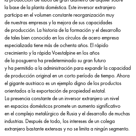
Incotherm
47ND
HN62VMYUT
VT-35
1.4466 - AISI 310MoLn
10X17H13M3T
2,0872, CuNi10Fe1Mn, Cw352h
latón rojo
45G2, 45g2, AISI 1144
Р6М5, 1.3343, hs6-5-2, sw7m
la base de la planta doméstica. Este inversor extranjero
participa en el volumen constante reorganización muy
incotest
47НХР
HN62MVKYU
PT-1M
Aleación Al6xn
10X18N18Yu4D
Bronce aluminio silicio
C84400, CuSn2ZnPb
Aleación de acero estructural
Р6М5К5, 1.3243, hs6-5-2-5
de nuestras empresas y la mejora de sus capacidades
de producción. La historia de la formación y el desarrollo
Jette M152
49KF
HN63MB
PT-3V
15-7Ph® - 1.4532
11X11N2V2MF
CW301G, C64200
C83600, CuSn5ZnPb
10g2, 10g2, AISI 1513
R6M5F3, 1.3344, hs6-5-3
de tales bien conocido en los círculos de acero empresa
especializada tiene más de ochenta años. El rápido
Cobalto 6B
49K2F, 49K2FA-VI
XN65VM
PT-7M
PH 13-8 meses - 1.4534
12Х18Н9Т
bronce de silicio
12X2H4A, 15NiCr13, 1.5752
9М4К8,1.3207
crecimiento y la rápida Voestalpine en los años
de la posguerra ha predeterminado su gran futuro
maraging 250
Aleación 50N
KhN65VMTYu
2B
1.4542 - 17-4Ph®
13X11N2V2MF
C65500, CuAl11Fe3
AC14, 11SMnPb30
R12F3, 1.3318, sw12
y ha permitido a la administración para expandir la capacidad
de producción original en un corto período de tiempo. Ahora
René 41
Aleación 50NP
KhN67MVTYu
SPT-2 sv
Custom 455® - 1.4543 - uns s45500
15x11mf
C65620, CuSi3Fe2Zn3
20G, 20mn5
P18, 1,3355, hs18-0-1, sw18
el gigante austriaco es un ejemplo digno de los productos
orientados a la exportación de propiedad estatal.
Maraging 300
50NHS
KhN68VKTYU
A LAS 3
1.4545 - 15-5Ph®
15х12vnmf
C65100, CuSi1.5
20XH3A, AISI 4320, 20hn3a
Acero carbono
La presencia constante de un inversor extranjero un nivel
en espacios domésticos promete un aumento significativo
Maraging 350
Aleación 52N
KhN68VMTYUK-vd
3M
1.4548 - 17-4Ph®
15Х12Н2MVFAB
Bronce estaño-plomo
20HM, 24CrMo5, 20hm
10,1.1645, C105W1
en el complejo metalúrgico de Rusia y el desarrollo de muchas
industrias. Después de todo, los intereses de un colega
MP35N
52K12F
KhN70VMTYu
TL3
1.4550 - AISI 347
15X16K5N2MVFAB
c92200, CuSn6Zn4Pb2
25KhGM, 20CrMo5, 1.7264
11G12, 110G13L, X120Mn12
extranjero bastante extensas y no se limita a ningún segmento.