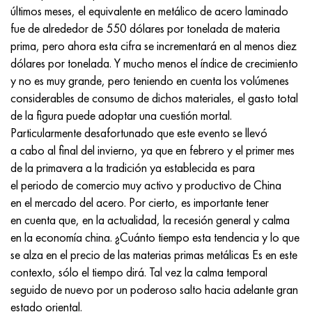
Incotherm
47ND
HN62VMYUT
VT-35
1.4466 - AISI 310MoLn
10X17H13M3T
2,0872, CuNi10Fe1Mn, Cw352h
latón rojo
45G2, 45g2, AISI 1144
Р6М5, 1.3343, hs6-5-2, sw7m
últimos meses, el equivalente en metálico de acero laminado
fue de alrededor de 550 dólares por tonelada de materia
incotest
47НХР
HN62MVKYU
PT-1M
Aleación Al6xn
10X18N18Yu4D
Bronce aluminio silicio
C84400, CuSn2ZnPb
Aleación de acero estructural
Р6М5К5, 1.3243, hs6-5-2-5
prima, pero ahora esta cifra se incrementará en al menos diez
dólares por tonelada. Y mucho menos el índice de crecimiento
Jette M152
49KF
HN63MB
PT-3V
15-7Ph® - 1.4532
11X11N2V2MF
CW301G, C64200
C83600, CuSn5ZnPb
10g2, 10g2, AISI 1513
R6M5F3, 1.3344, hs6-5-3
y no es muy grande, pero teniendo en cuenta los volúmenes
considerables de consumo de dichos materiales, el gasto total
Cobalto 6B
49K2F, 49K2FA-VI
XN65VM
PT-7M
PH 13-8 meses - 1.4534
12Х18Н9Т
bronce de silicio
12X2H4A, 15NiCr13, 1.5752
9М4К8,1.3207
de la figura puede adoptar una cuestión mortal.
Particularmente desafortunado que este evento se llevó
maraging 250
Aleación 50N
KhN65VMTYu
2B
1.4542 - 17-4Ph®
13X11N2V2MF
C65500, CuAl11Fe3
AC14, 11SMnPb30
R12F3, 1.3318, sw12
a cabo al final del invierno, ya que en febrero y el primer mes
de la primavera a la tradición ya establecida es para
René 41
Aleación 50NP
KhN67MVTYu
SPT-2 sv
Custom 455® - 1.4543 - uns s45500
15x11mf
C65620, CuSi3Fe2Zn3
20G, 20mn5
P18, 1,3355, hs18-0-1, sw18
el periodo de comercio muy activo y productivo de China
en el mercado del acero. Por cierto, es importante tener
Maraging 300
50NHS
KhN68VKTYU
A LAS 3
1.4545 - 15-5Ph®
15х12vnmf
C65100, CuSi1.5
20XH3A, AISI 4320, 20hn3a
Acero carbono
en cuenta que, en la actualidad, la recesión general y calma
en la economía china. ¿Cuánto tiempo esta tendencia y lo que
Maraging 350
Aleación 52N
KhN68VMTYUK-vd
3M
1.4548 - 17-4Ph®
15Х12Н2MVFAB
Bronce estaño-plomo
20HM, 24CrMo5, 20hm
10,1.1645, C105W1
se alza en el precio de las materias primas metálicas Es en este
contexto, sólo el tiempo dirá. Tal vez la calma temporal
MP35N
52K12F
KhN70VMTYu
TL3
1.4550 - AISI 347
15X16K5N2MVFAB
c92200, CuSn6Zn4Pb2
25KhGM, 20CrMo5, 1.7264
11G12, 110G13L, X120Mn12
seguido de nuevo por un poderoso salto hacia adelante gran
estado oriental.