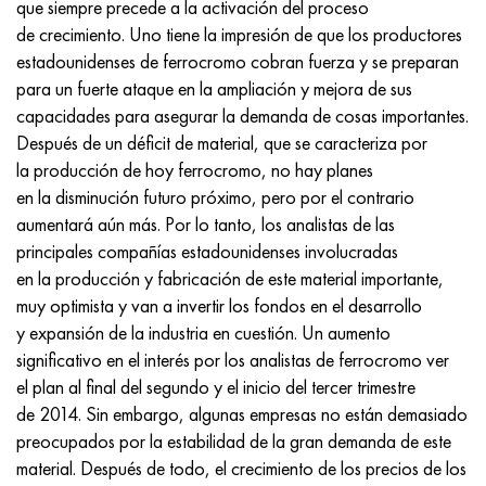
Inconel 686
38NKD
KhN55MBYu
Tubería cobre-níquel
VT-9
Grado 29
1.4903 (X10CrMoVNb9-1)
AISI 316 - 1.4401
1.4002 - AISI 405
08X17H13M2T
C95500, 2.0970, CuAl9Ni3fe2
Lo62-1, 2.0530, c46400
C36000, 2.0375, CuZn36Pb3
Am4
Duraluminio laminado Din, En
15HM, 13CrMo4-5, 15hm
20X2H4A, 20cr2ni4a
5XHM, 54NiCrMoV6,1.2711
malla de mimbre
que siempre precede a la activación del proceso
de crecimiento. Uno tiene la impresión de que los productores
Inconel 693
40KHNM
KhN56MVKYU
VT-14
Ti-6Al-6V-2Sn
1.4910 - AISI 316Ln
Aleación 1.4418
1.4008 - AISI 414
08Х17Н15М3Т
C95300, CuAl9
Lo70-1, CuZn28Sn1As, c44300
C37700, 2.0380, CuZn39Pb2
Vak4
AlCuMg1, 3.1325
18X11MNFB, X22CrMoV12-1
Acero estructural de baja aleación
6XS, 60MnSi4, 6h
estadounidenses de ferrocromo cobran fuerza y ​​se preparan
para un fuerte ataque en la ampliación y mejora de sus
Inconel 706
Aleación 40HNYU-VI
KhN56MVTYu
VT-16
Ti-6Al-2Sn-4Zr-2Mo
1.4919-asi 316h
1.4429 - AISI 316Ln
1.4512 - AISI 409
08X18N12B
C62300-CuAl10Fe3
Lo90-1, C41000
C38500, 2.0401, CuZn39Pb3
Vd1, 1105
AlCuMg2, 3.1355
20K, p265gh, st41k
09G2S, 13mn6, 09g2s
9ХВГ, 100MnCrW4
capacidades para asegurar la demanda de cosas importantes.
Después de un déficit de material, que se caracteriza por
Inconel 718
Aleación 42N, Invar
XN56MBYUD
VT18, VT18U
Ti-6Al-2Sn-4Zr-6Mo
Aleación 1.4922
Aleación 1.4430
08Х21Н6М2Т
C62400-CuAl11Fe3
Lc40s, CuZn37AI1, C85800
C38010, 2.0402, CuZn40Pb2
Swa5
30X3MF, 31CrMoV9
14G2, 17mn4, p295gh
X6VF, X100CrMoV5-1, 1.2363
la producción de hoy ferrocromo, no hay planes
en la disminución futuro próximo, pero por el contrario
Inconel 725
aleación
ХН58В
BT20
Ti-8Al-1Mo-1V
Aleación 1.4923
Aleación 1.4432
09x14n19v2br
Bronce de níquel aluminio
LMC58-2, 2.0572, CuZn40Mn2
C35330, CuZn36Pb2As, cw602n
Acero de relajación resistente al calor
16g, 15ga
X12, X210Cr12, 1.2080
aumentará aún más. Por lo tanto, los analistas de las
principales compañías estadounidenses involucradas
Inconel 738
42NKhTYu
XN60VMTYUR
VT20-1 sv
Ti-10V-2Fe-3Al
Aleación 286 - 1.4944
Aleación 1.4435
10X11H20T2R
c63000, 2.0966, CuAl10Ni5Fe4
LC59-1-1
latón aluminio
30XM, 25CrMo4, 1.7218
16G2AF, p460n, s420n
X12M, X165CrMoV12, 1.2601
en la producción y fabricación de este material importante,
muy optimista y van a invertir los fondos en el desarrollo
Inconel 792
44NKhTYu
XH60VT
VT20-2 sv
Ti-15V-3Cr-3Sn-3Al
Aisi 347H - 1.4961
Aleación 1.4436
10x11n20t3r
c95500, 2.0975, CuAI10Fe5Ni5
LAZH60-1-1
CuZn37Mn3Al2PbSi, CuZn40Al2, 2,0550
25X1MF, 21CrMoV5-7
17G1S, s355j2g3
Kh12MF, K110, Acero D2
y expansión de la industria en cuestión. Un aumento
significativo en el interés por los analistas de ferrocromo ver
InconelX750
Aleación 45N
XH60M
BT22
Aleaciones de titanio alfa-beta
Aleación A-286
1.4438 - AISI 317L
10х11н23т3мр
C95800, 2.0975, CuAl10Ni
LK80-3
C68700, CuZn20Al2
25X2M1F, 24CrMoV5-5
17G1S-U, St52-3, s355j0
X12F1, X155CrVMo12-1, Nc11Lv
el plan al final del segundo y el inicio del tercer trimestre
de 2014. Sin embargo, algunas empresas no están demasiado
Inconel HX
45НХТ
XN60YU
VT-23
Aleación de níquel y titanio
Tubo resistente al calor resistente al calor
1.4439 - AISI 317LMn
10H14G14N4T
C95520, CuAl11Ni
C86300, CuZn19Al6
35XM, 34CrMo4
35G2, 35s20
corte rápido
preocupados por la estabilidad de la gran demanda de este
material. Después de todo, el crecimiento de los precios de los