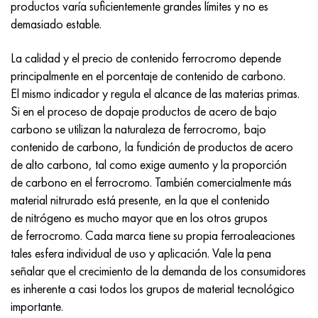
Incotherm
47ND
HN62VMYUT
VT-35
1.4466 - AISI 310MoLn
10X17H13M3T
2,0872, CuNi10Fe1Mn, Cw352h
latón rojo
45G2, 45g2, AISI 1144
Р6М5, 1.3343, hs6-5-2, sw7m
productos varía suficientemente grandes límites y no es
demasiado estable.
incotest
47НХР
HN62MVKYU
PT-1M
Aleación Al6xn
10X18N18Yu4D
Bronce aluminio silicio
C84400, CuSn2ZnPb
Aleación de acero estructural
Р6М5К5, 1.3243, hs6-5-2-5
La calidad y el precio de contenido ferrocromo depende
principalmente en el porcentaje de contenido de carbono.
Jette M152
49KF
HN63MB
PT-3V
15-7Ph® - 1.4532
11X11N2V2MF
CW301G, C64200
C83600, CuSn5ZnPb
10g2, 10g2, AISI 1513
R6M5F3, 1.3344, hs6-5-3
El mismo indicador y regula el alcance de las materias primas.
Si en el proceso de dopaje productos de acero de bajo
Cobalto 6B
49K2F, 49K2FA-VI
XN65VM
PT-7M
PH 13-8 meses - 1.4534
12Х18Н9Т
bronce de silicio
12X2H4A, 15NiCr13, 1.5752
9М4К8,1.3207
carbono se utilizan la naturaleza de ferrocromo, bajo
contenido de carbono, la fundición de productos de acero
maraging 250
Aleación 50N
KhN65VMTYu
2B
1.4542 - 17-4Ph®
13X11N2V2MF
C65500, CuAl11Fe3
AC14, 11SMnPb30
R12F3, 1.3318, sw12
de alto carbono, tal como exige aumento y la proporción
de carbono en el ferrocromo. También comercialmente más
René 41
Aleación 50NP
KhN67MVTYu
SPT-2 sv
Custom 455® - 1.4543 - uns s45500
15x11mf
C65620, CuSi3Fe2Zn3
20G, 20mn5
P18, 1,3355, hs18-0-1, sw18
material nitrurado está presente, en la que el contenido
de nitrógeno es mucho mayor que en los otros grupos
Maraging 300
50NHS
KhN68VKTYU
A LAS 3
1.4545 - 15-5Ph®
15х12vnmf
C65100, CuSi1.5
20XH3A, AISI 4320, 20hn3a
Acero carbono
de ferrocromo. Cada marca tiene su propia ferroaleaciones
tales esfera individual de uso y aplicación. Vale la pena
Maraging 350
Aleación 52N
KhN68VMTYUK-vd
3M
1.4548 - 17-4Ph®
15Х12Н2MVFAB
Bronce estaño-plomo
20HM, 24CrMo5, 20hm
10,1.1645, C105W1
señalar que el crecimiento de la demanda de los consumidores
es inherente a casi todos los grupos de material tecnológico
MP35N
52K12F
KhN70VMTYu
TL3
1.4550 - AISI 347
15X16K5N2MVFAB
c92200, CuSn6Zn4Pb2
25KhGM, 20CrMo5, 1.7264
11G12, 110G13L, X120Mn12
importante.