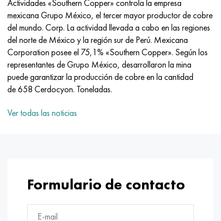
Actividades «Southern Copper» controla la empresa
MP159
56DGNH
HN73MBTYu
5B
1.4567 - AISI 304Cu
15X16H2AM
30X, AISI 5130, 30h
mexicana Grupo México, el tercer mayor productor de cobre
del mundo. Corp. La actividad llevada a cabo en las regiones
multimetro n155
68NKhVKTYu
XN70YU
TL5
1.4570-aisi303Cu
18X11MNFB
30hgs, 30hgs
del norte de México y la región sur de Perú. Mexicana
Corporation posee el 75,1% «Southern Copper». Según los
Nicrofer 5923 hMo
79NM, Lupa 7904
HN75MBTYu
A LAS 6
1.4574 - Aleación PH 15-7 Mo®
18X12VMBFR
30hgsa, 30hgsa
representantes de Grupo México, desarrollaron la mina
puede garantizar la producción de cobre en la cantidad
Nicrofer 6030
80NM
XN75TBYu
TS-6
1.4580 - AISI 316Cb
20X12VNMF
30hgsn2a, 30hgsna
de 658 Cerdocyon. Toneladas.
Nitronik 40
80NMV-VI
XN77TYu
14 titanio
1.4597 - AISI 204Cu
20Х3FMI
30xn2ma, 30CrNiMo8
Ver todas las noticias
Nitronik 50
80NHS
XN77TYUR
SP-17
Aleación 28 - 1.4563
21NKMT
30хн3а, 31nicr14
Nitrónico 60
81HMA
ХН78Т
40 titanio
Aleación 31 - 1.4562
37X12N8G8MFB
34khn3ma, 36NiCrMo16, 35NiCrMo16
Nitronik 75
Tipos de aleaciones de precisión
HN80TBY
Aleación 254smo® - 1.4547
40X10X2M
35hgs, 35hgs
Formulario de contacto
Nimonic 80a
termobimetales
N65M, EP982
Aleación 926 - 1.4529
40Х9С2
35hgsa, 35hgsa