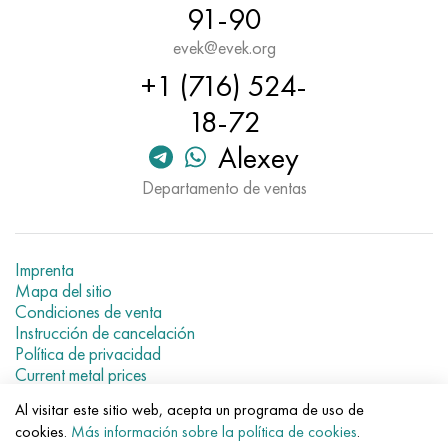
91-90
Hastelloy C-276
40XFA, 1.7223, AISI 4142
evek@evek.org
Hastelloy C2000
45X, 45h, 1.7035
+1 (716) 524-
Hastelloy 3
45HN2MFA, k2425, 45hnmf
18-72
Alexey
Hastelloy x
A40G, 44smn28, 1.0762, 46s20
Departamento de ventas
udimet 500
udimet 720
Imprenta
Mapa del sitio
Condiciones de venta
Instrucción de cancelación
Política de privacidad
Current metal prices
Al visitar este sitio web, acepta un programa de uso de
© 2007–2026 «Evek GmbH»
cookies.
Más información sobre la política de cookies
.
El uso de los materiales de la web sin enlaces directos para el