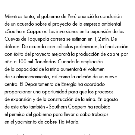
Incotherm
47ND
HN62VMYUT
VT-35
1.4466 - AISI 310MoLn
10X17H13M3T
2,0872, CuNi10Fe1Mn, Cw352h
latón rojo
45G2, 45g2, AISI 1144
Р6М5, 1.3343, hs6-5-2, sw7m
Mientras tanto, el gobierno de Perú anunció la conclusión
incotest
47НХР
HN62MVKYU
PT-1M
Aleación Al6xn
10X18N18Yu4D
Bronce aluminio silicio
C84400, CuSn2ZnPb
Aleación de acero estructural
Р6М5К5, 1.3243, hs6-5-2-5
de un acuerdo sobre el proyecto de la empresa ambiental
«Southern
Copper».
Las inversiones en la expansión de las
Jette M152
49KF
HN63MB
PT-3V
15-7Ph® - 1.4532
11X11N2V2MF
CW301G, C64200
C83600, CuSn5ZnPb
10g2, 10g2, AISI 1513
R6M5F3, 1.3344, hs6-5-3
Cuevas de Toquepala carrera se estiman en 1,2 mln. De
dólares. De acuerdo con cálculos preliminares, la finalización
Cobalto 6B
49K2F, 49K2FA-VI
XN65VM
PT-7M
PH 13-8 meses - 1.4534
12Х18Н9Т
bronce de silicio
12X2H4A, 15NiCr13, 1.5752
9М4К8,1.3207
con éxito del proyecto mejorará la producción de
cobre
por
año a 100 mil. Toneladas. Cuando la ampliación
maraging 250
Aleación 50N
KhN65VMTYu
2B
1.4542 - 17-4Ph®
13X11N2V2MF
C65500, CuAl11Fe3
AC14, 11SMnPb30
R12F3, 1.3318, sw12
de la capacidad de la mina aumentará el volumen
de su almacenamiento, así como la adición de un nuevo
René 41
Aleación 50NP
KhN67MVTYu
SPT-2 sv
Custom 455® - 1.4543 - uns s45500
15x11mf
C65620, CuSi3Fe2Zn3
20G, 20mn5
P18, 1,3355, hs18-0-1, sw18
centro. El Departamento de Energía ha acordado
proporcionar una oportunidad para que los procesos
Maraging 300
50NHS
KhN68VKTYU
A LAS 3
1.4545 - 15-5Ph®
15х12vnmf
C65100, CuSi1.5
20XH3A, AISI 4320, 20hn3a
Acero carbono
de expansión y de la construcción de la mina. En agosto
de este año también «Southern Copper» ha recibido
Maraging 350
Aleación 52N
KhN68VMTYUK-vd
3M
1.4548 - 17-4Ph®
15Х12Н2MVFAB
Bronce estaño-plomo
20HM, 24CrMo5, 20hm
10,1.1645, C105W1
el permiso del gobierno para llevar a cabo trabajos
en el yacimiento de
cobre
Tía María.
MP35N
52K12F
KhN70VMTYu
TL3
1.4550 - AISI 347
15X16K5N2MVFAB
c92200, CuSn6Zn4Pb2
25KhGM, 20CrMo5, 1.7264
11G12, 110G13L, X120Mn12