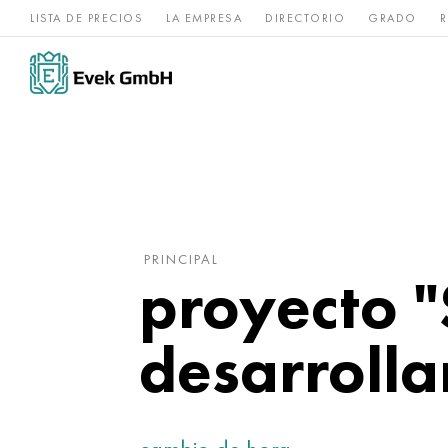
LISTA DE PRECIOS
LA EMPRESA
DIRECTORIO
GRADO
R
Aleaciones de
acero
Titanio
níquel
inoxidable
PRINCIPAL
proyecto 
desarrolla