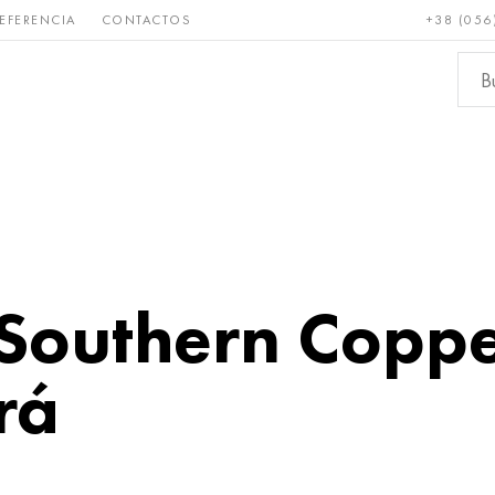
EFERENCIA
CONTACTOS
+38 (056
Raro y
Bronce, cobre,
Metale
refractario
latón
ferroso
"Southern Coppe
rá