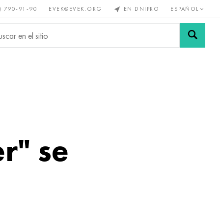
) 790-91-90
EVEK@EVEK.ORG
EN DNIPRO
ESPAÑOL
s no
Aleación de
Mallas y
s
acero
conexiones
r" se