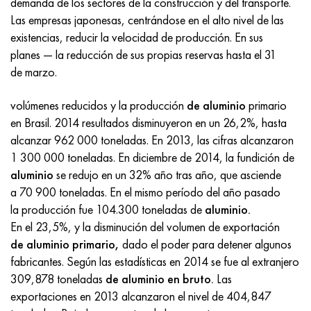
demanda de los sectores de la construcción y del transporte.
Incotherm
47ND
HN62VMYUT
VT-35
1.4466 - AISI 310MoLn
10X17H13M3T
2,0872, CuNi10Fe1Mn, Cw352h
latón rojo
45G2, 45g2, AISI 1144
Р6М5, 1.3343, hs6-5-2, sw7m
Las empresas japonesas, centrándose en el alto nivel de las
existencias, reducir la velocidad de producción. En sus
incotest
47НХР
HN62MVKYU
PT-1M
Aleación Al6xn
10X18N18Yu4D
Bronce aluminio silicio
C84400, CuSn2ZnPb
Aleación de acero estructural
Р6М5К5, 1.3243, hs6-5-2-5
planes — la reducción de sus propias reservas hasta el 31
de marzo.
Jette M152
49KF
HN63MB
PT-3V
15-7Ph® - 1.4532
11X11N2V2MF
CW301G, C64200
C83600, CuSn5ZnPb
10g2, 10g2, AISI 1513
R6M5F3, 1.3344, hs6-5-3
volúmenes reducidos y la producción
de aluminio
primario
Cobalto 6B
49K2F, 49K2FA-VI
XN65VM
PT-7M
PH 13-8 meses - 1.4534
12Х18Н9Т
bronce de silicio
12X2H4A, 15NiCr13, 1.5752
9М4К8,1.3207
en Brasil. 2014 resultados disminuyeron en un 26,2%, hasta
alcanzar 962 000 toneladas. En 2013, las cifras alcanzaron
maraging 250
Aleación 50N
KhN65VMTYu
2B
1.4542 - 17-4Ph®
13X11N2V2MF
C65500, CuAl11Fe3
AC14, 11SMnPb30
R12F3, 1.3318, sw12
1 300 000 toneladas. En diciembre de 2014, la fundición de
aluminio
se redujo en un 32% año tras año, que asciende
René 41
Aleación 50NP
KhN67MVTYu
SPT-2 sv
Custom 455® - 1.4543 - uns s45500
15x11mf
C65620, CuSi3Fe2Zn3
20G, 20mn5
P18, 1,3355, hs18-0-1, sw18
a 70 900 toneladas. En el mismo período del año pasado
la producción fue 104.300 toneladas de
aluminio.
Maraging 300
50NHS
KhN68VKTYU
A LAS 3
1.4545 - 15-5Ph®
15х12vnmf
C65100, CuSi1.5
20XH3A, AISI 4320, 20hn3a
Acero carbono
En el 23,5%, y la disminución del volumen de exportación
de aluminio primario,
dado el poder para detener algunos
Maraging 350
Aleación 52N
KhN68VMTYUK-vd
3M
1.4548 - 17-4Ph®
15Х12Н2MVFAB
Bronce estaño-plomo
20HM, 24CrMo5, 20hm
10,1.1645, C105W1
fabricantes. Según las estadísticas en 2014 se fue al extranjero
309,878 toneladas
de aluminio en bruto.
Las
MP35N
52K12F
KhN70VMTYu
TL3
1.4550 - AISI 347
15X16K5N2MVFAB
c92200, CuSn6Zn4Pb2
25KhGM, 20CrMo5, 1.7264
11G12, 110G13L, X120Mn12
exportaciones en 2013 alcanzaron el nivel de 404,847