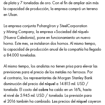
Incotherm
47ND
HN62VMYUT
VT-35
1.4466 - AISI 310MoLn
10X17H13M3T
2,0872, CuNi10Fe1Mn, Cw352h
latón rojo
45G2, 45g2, AISI 1144
Р6М5, 1.3343, hs6-5-2, sw7m
de plata y 7 toneladas de oro. Con el fin de ampliar aún más
la capacidad de producción, la empresa compró un terreno
incotest
47НХР
HN62MVKYU
PT-1M
Aleación Al6xn
10X18N18Yu4D
Bronce aluminio silicio
C84400, CuSn2ZnPb
Aleación de acero estructural
Р6М5К5, 1.3243, hs6-5-2-5
en Ulsan.
Jette M152
49KF
HN63MB
PT-3V
15-7Ph® - 1.4532
11X11N2V2MF
CW301G, C64200
C83600, CuSn5ZnPb
10g2, 10g2, AISI 1513
R6M5F3, 1.3344, hs6-5-3
La empresa conjunta PohangIron y SteelCorporation
y Mining Company, la empresa «Sociedad del níquel»
Cobalto 6B
49K2F, 49K2FA-VI
XN65VM
PT-7M
PH 13-8 meses - 1.4534
12Х18Н9Т
bronce de silicio
12X2H4A, 15NiCr13, 1.5752
9М4К8,1.3207
(Nueva Caledonia), pone en funcionamiento un nuevo
horno. Este mes, se instalaron dos hornos. Al mismo tiempo,
maraging 250
Aleación 50N
KhN65VMTYu
2B
1.4542 - 17-4Ph®
13X11N2V2MF
C65500, CuAl11Fe3
AC14, 11SMnPb30
R12F3, 1.3318, sw12
la capacidad de producción anual de la compañía ha llegado
a 84.000 toneladas.
René 41
Aleación 50NP
KhN67MVTYu
SPT-2 sv
Custom 455® - 1.4543 - uns s45500
15x11mf
C65620, CuSi3Fe2Zn3
20G, 20mn5
P18, 1,3355, hs18-0-1, sw18
Al mismo tiempo, los analistas no tienen prisa para elevar las
previsiones para el precio de los metales no ferrosos. Por
Maraging 300
50NHS
KhN68VKTYU
A LAS 3
1.4545 - 15-5Ph®
15х12vnmf
C65100, CuSi1.5
20XH3A, AISI 4320, 20hn3a
Acero carbono
el contrario, los representantes de Morgan Stanley Bank
disminución del precio del
Maraging 350
Aleación 52N
KhN68VMTYUK-vd
3M
1.4548 - 17-4Ph®
15Х12Н2MVFAB
Bronce estaño-plomo
20HM, 24CrMo5, 20hm
10,1.1645, C105W1
níquel
a 14.815 mil. USD /
tonelada. El costo del
cobre
ha caído en un 16%, hasta
el nivel de 5.945 mil. USD / tonelada. La previsión para
MP35N
52K12F
KhN70VMTYu
TL3
1.4550 - AISI 347
15X16K5N2MVFAB
c92200, CuSn6Zn4Pb2
25KhGM, 20CrMo5, 1.7264
11G12, 110G13L, X120Mn12
el 2016 también ha cambiado.
Los
precios del
níquel
cayeron