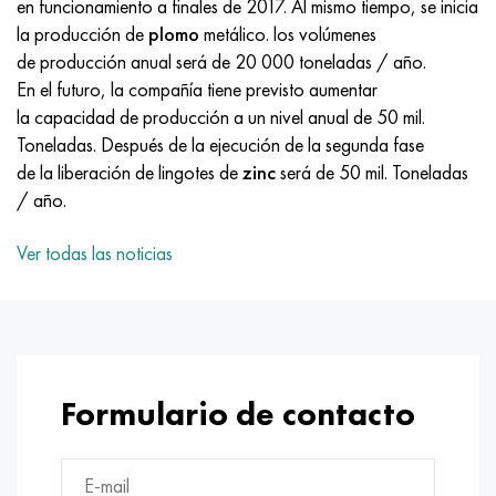
en funcionamiento a finales de 2017. Al mismo tiempo, se inicia
MP159
56DGNH
HN73MBTYu
5B
1.4567 - AISI 304Cu
15X16H2AM
30X, AISI 5130, 30h
la producción de
plomo
metálico. los volúmenes
de producción anual será de 20 000 toneladas / año.
multimetro n155
68NKhVKTYu
XN70YU
TL5
1.4570-aisi303Cu
18X11MNFB
30hgs, 30hgs
En el futuro, la compañía tiene previsto aumentar
la capacidad de producción a un nivel anual de 50 mil.
Nicrofer 5923 hMo
79NM, Lupa 7904
HN75MBTYu
A LAS 6
1.4574 - Aleación PH 15-7 Mo®
18X12VMBFR
30hgsa, 30hgsa
Toneladas. Después de la ejecución de la segunda fase
de la liberación de lingotes de
zinc
será de 50 mil. Toneladas
Nicrofer 6030
80NM
XN75TBYu
TS-6
1.4580 - AISI 316Cb
20X12VNMF
30hgsn2a, 30hgsna
/ año.
Nitronik 40
80NMV-VI
XN77TYu
14 titanio
1.4597 - AISI 204Cu
20Х3FMI
30xn2ma, 30CrNiMo8
Ver todas las noticias
Nitronik 50
80NHS
XN77TYUR
SP-17
Aleación 28 - 1.4563
21NKMT
30хн3а, 31nicr14
Nitrónico 60
81HMA
ХН78Т
40 titanio
Aleación 31 - 1.4562
37X12N8G8MFB
34khn3ma, 36NiCrMo16, 35NiCrMo16
Nitronik 75
Tipos de aleaciones de precisión
HN80TBY
Aleación 254smo® - 1.4547
40X10X2M
35hgs, 35hgs
Formulario de contacto
Nimonic 80a
termobimetales
N65M, EP982
Aleación 926 - 1.4529
40Х9С2
35hgsa, 35hgsa