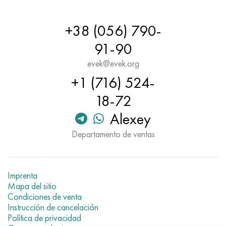
Hastelloy C-276
40XFA, 1.7223, AISI 4142
+38 (056) 790-
Hastelloy C2000
45X, 45h, 1.7035
91-90
Hastelloy 3
45HN2MFA, k2425, 45hnmf
evek@evek.org
+1 (716) 524-
Hastelloy x
A40G, 44smn28, 1.0762, 46s20
18-72
udimet 500
Alexey
udimet 720
Departamento de ventas
Imprenta
Mapa del sitio
Condiciones de venta
Instrucción de cancelación
Política de privacidad