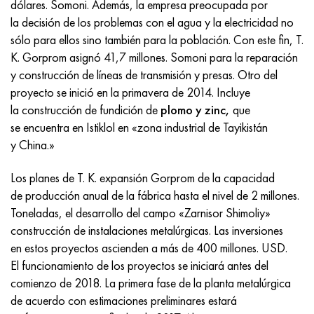
dólares. Somoni. Además, la empresa preocupada por
Incotherm
47ND
HN62VMYUT
VT-35
1.4466 - AISI 310MoLn
10X17H13M3T
2,0872, CuNi10Fe1Mn, Cw352h
latón rojo
45G2, 45g2, AISI 1144
Р6М5, 1.3343, hs6-5-2, sw7m
la decisión de los problemas con el agua y la electricidad no
sólo para ellos sino también para la población. Con este fin, T.
incotest
47НХР
HN62MVKYU
PT-1M
Aleación Al6xn
10X18N18Yu4D
Bronce aluminio silicio
C84400, CuSn2ZnPb
Aleación de acero estructural
Р6М5К5, 1.3243, hs6-5-2-5
K. Gorprom asignó 41,7 millones. Somoni para la reparación
y construcción de líneas de transmisión y presas. Otro del
Jette M152
49KF
HN63MB
PT-3V
15-7Ph® - 1.4532
11X11N2V2MF
CW301G, C64200
C83600, CuSn5ZnPb
10g2, 10g2, AISI 1513
R6M5F3, 1.3344, hs6-5-3
proyecto se inició en la primavera de 2014. Incluye
la construcción de fundición de
plomo y zinc,
que
Cobalto 6B
49K2F, 49K2FA-VI
XN65VM
PT-7M
PH 13-8 meses - 1.4534
12Х18Н9Т
bronce de silicio
12X2H4A, 15NiCr13, 1.5752
9М4К8,1.3207
se encuentra en Istiklol en «zona industrial de Tayikistán
y China.»
maraging 250
Aleación 50N
KhN65VMTYu
2B
1.4542 - 17-4Ph®
13X11N2V2MF
C65500, CuAl11Fe3
AC14, 11SMnPb30
R12F3, 1.3318, sw12
Los planes de T. K. expansión Gorprom de la capacidad
René 41
Aleación 50NP
KhN67MVTYu
SPT-2 sv
Custom 455® - 1.4543 - uns s45500
15x11mf
C65620, CuSi3Fe2Zn3
20G, 20mn5
P18, 1,3355, hs18-0-1, sw18
de producción anual de la fábrica hasta el nivel de 2 millones.
Toneladas, el desarrollo del campo «Zarnisor Shimoliy»
Maraging 300
50NHS
KhN68VKTYU
A LAS 3
1.4545 - 15-5Ph®
15х12vnmf
C65100, CuSi1.5
20XH3A, AISI 4320, 20hn3a
Acero carbono
construcción de instalaciones metalúrgicas. Las inversiones
en estos proyectos ascienden a más de 400 millones. USD.
Maraging 350
Aleación 52N
KhN68VMTYUK-vd
3M
1.4548 - 17-4Ph®
15Х12Н2MVFAB
Bronce estaño-plomo
20HM, 24CrMo5, 20hm
10,1.1645, C105W1
El funcionamiento de los proyectos se iniciará antes del
comienzo de 2018. La primera fase de la planta metalúrgica
MP35N
52K12F
KhN70VMTYu
TL3
1.4550 - AISI 347
15X16K5N2MVFAB
c92200, CuSn6Zn4Pb2
25KhGM, 20CrMo5, 1.7264
11G12, 110G13L, X120Mn12
de acuerdo con estimaciones preliminares estará