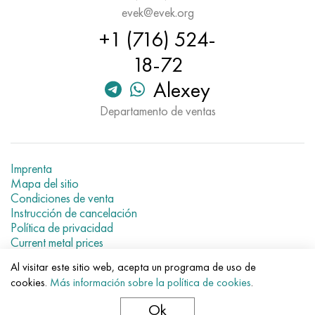
Hastelloy C-276
40XFA, 1.7223, AISI 4142
evek@evek.org
+1 (716) 524-
Hastelloy C2000
45X, 45h, 1.7035
18-72
Hastelloy 3
45HN2MFA, k2425, 45hnmf
Alexey
Departamento de ventas
Hastelloy x
A40G, 44smn28, 1.0762, 46s20
udimet 500
Imprenta
Mapa del sitio
udimet 720
Condiciones de venta
Instrucción de cancelación
Política de privacidad
Current metal prices
Al visitar este sitio web, acepta un programa de uso de
© 2007–2026 «Evek GmbH»
cookies.
Más información sobre la política de cookies
.
El uso de los materiales de la web sin enlaces directos para el
hotel.
Ok