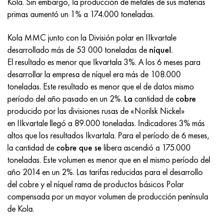
Kola. Sin embargo, la producción de metales de sus materias
Incotherm
47ND
HN62VMYUT
VT-35
1.4466 - AISI 310MoLn
10X17H13M3T
2,0872, CuNi10Fe1Mn, Cw352h
latón rojo
45G2, 45g2, AISI 1144
Р6М5, 1.3343, hs6-5-2, sw7m
primas aumentó un 1% a 174.000 toneladas.
incotest
47НХР
HN62MVKYU
PT-1M
Aleación Al6xn
10X18N18Yu4D
Bronce aluminio silicio
C84400, CuSn2ZnPb
Aleación de acero estructural
Р6М5К5, 1.3243, hs6-5-2-5
Kola MMC junto con la División polar en IIkvartale
desarrollado más de 53 000 toneladas de
níquel.
Jette M152
49KF
HN63MB
PT-3V
15-7Ph® - 1.4532
11X11N2V2MF
CW301G, C64200
C83600, CuSn5ZnPb
10g2, 10g2, AISI 1513
R6M5F3, 1.3344, hs6-5-3
El resultado es menor que Ikvartala 3%. A los 6 meses para
desarrollar la empresa de níquel era más de 108.000
Cobalto 6B
49K2F, 49K2FA-VI
XN65VM
PT-7M
PH 13-8 meses - 1.4534
12Х18Н9Т
bronce de silicio
12X2H4A, 15NiCr13, 1.5752
9М4К8,1.3207
toneladas. Este resultado es menor que el de datos mismo
período del año pasado en un 2%.
La
cantidad de
cobre
maraging 250
Aleación 50N
KhN65VMTYu
2B
1.4542 - 17-4Ph®
13X11N2V2MF
C65500, CuAl11Fe3
AC14, 11SMnPb30
R12F3, 1.3318, sw12
producido por las divisiones rusas de «Norilsk Nickel»
en IIkvartale llegó a 89.000 toneladas. Indicadores 3% más
René 41
Aleación 50NP
KhN67MVTYu
SPT-2 sv
Custom 455® - 1.4543 - uns s45500
15x11mf
C65620, CuSi3Fe2Zn3
20G, 20mn5
P18, 1,3355, hs18-0-1, sw18
altos que los resultados Ikvartala. Para el período de 6 meses,
la cantidad de
cobre que se
libera ascendió a 175.000
Maraging 300
50NHS
KhN68VKTYU
A LAS 3
1.4545 - 15-5Ph®
15х12vnmf
C65100, CuSi1.5
20XH3A, AISI 4320, 20hn3a
Acero carbono
toneladas. Este volumen es menor que en el mismo período del
año 2014 en un 2%. Las tarifas reducidas para el desarrollo
Maraging 350
Aleación 52N
KhN68VMTYUK-vd
3M
1.4548 - 17-4Ph®
15Х12Н2MVFAB
Bronce estaño-plomo
20HM, 24CrMo5, 20hm
10,1.1645, C105W1
del cobre y el níquel rama de productos básicos Polar
compensada por un mayor volumen de producción península
MP35N
52K12F
KhN70VMTYu
TL3
1.4550 - AISI 347
15X16K5N2MVFAB
c92200, CuSn6Zn4Pb2
25KhGM, 20CrMo5, 1.7264
11G12, 110G13L, X120Mn12
de Kola.