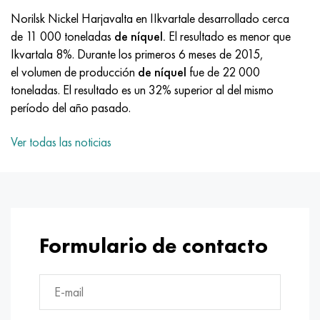
MP159
56DGNH
HN73MBTYu
5B
1.4567 - AISI 304Cu
15X16H2AM
30X, AISI 5130, 30h
Norilsk Nickel Harjavalta en IIkvartale desarrollado cerca
de 11 000 toneladas
de níquel.
El resultado es menor que
multimetro n155
68NKhVKTYu
XN70YU
TL5
1.4570-aisi303Cu
18X11MNFB
30hgs, 30hgs
Ikvartala 8%. Durante los primeros 6 meses de 2015,
el volumen de producción
de níquel
fue de 22 000
Nicrofer 5923 hMo
79NM, Lupa 7904
HN75MBTYu
A LAS 6
1.4574 - Aleación PH 15-7 Mo®
18X12VMBFR
30hgsa, 30hgsa
toneladas. El resultado es un 32% superior al del mismo
período del año pasado.
Nicrofer 6030
80NM
XN75TBYu
TS-6
1.4580 - AISI 316Cb
20X12VNMF
30hgsn2a, 30hgsna
Ver todas las noticias
Nitronik 40
80NMV-VI
XN77TYu
14 titanio
1.4597 - AISI 204Cu
20Х3FMI
30xn2ma, 30CrNiMo8
Nitronik 50
80NHS
XN77TYUR
SP-17
Aleación 28 - 1.4563
21NKMT
30хн3а, 31nicr14
Nitrónico 60
81HMA
ХН78Т
40 titanio
Aleación 31 - 1.4562
37X12N8G8MFB
34khn3ma, 36NiCrMo16, 35NiCrMo16
Formulario de contacto
Nitronik 75
Tipos de aleaciones de precisión
HN80TBY
Aleación 254smo® - 1.4547
40X10X2M
35hgs, 35hgs
Nimonic 80a
termobimetales
N65M, EP982
Aleación 926 - 1.4529
40Х9С2
35hgsa, 35hgsa