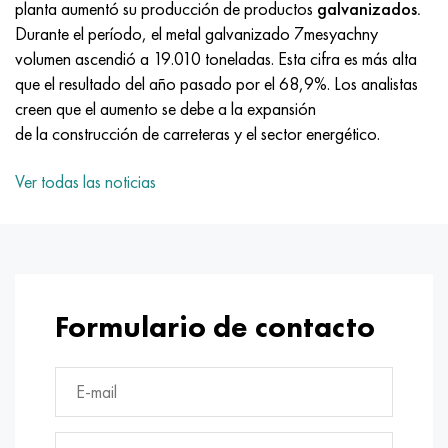
planta aumentó su producción de productos
MP159
56DGNH
HN73MBTYu
5B
1.4567 - AISI 304Cu
15X16H2AM
30X, AISI 5130, 30h
galvanizados.
Durante el período, el metal galvanizado 7mesyachny
volumen ascendió a 19.010 toneladas. Esta cifra es más alta
multimetro n155
68NKhVKTYu
XN70YU
TL5
1.4570-aisi303Cu
18X11MNFB
30hgs, 30hgs
que el resultado del año pasado por el 68,9%. Los analistas
creen que el aumento se debe a la expansión
Nicrofer 5923 hMo
79NM, Lupa 7904
HN75MBTYu
A LAS 6
1.4574 - Aleación PH 15-7 Mo®
18X12VMBFR
30hgsa, 30hgsa
de la construcción de carreteras y el sector energético.
Nicrofer 6030
80NM
XN75TBYu
TS-6
1.4580 - AISI 316Cb
20X12VNMF
30hgsn2a, 30hgsna
Ver todas las noticias
Nitronik 40
80NMV-VI
XN77TYu
14 titanio
1.4597 - AISI 204Cu
20Х3FMI
30xn2ma, 30CrNiMo8
Nitronik 50
80NHS
XN77TYUR
SP-17
Aleación 28 - 1.4563
21NKMT
30хн3а, 31nicr14
Nitrónico 60
81HMA
ХН78Т
40 titanio
Aleación 31 - 1.4562
37X12N8G8MFB
34khn3ma, 36NiCrMo16, 35NiCrMo16
Formulario de contacto
Nitronik 75
Tipos de aleaciones de precisión
HN80TBY
Aleación 254smo® - 1.4547
40X10X2M
35hgs, 35hgs
Nimonic 80a
termobimetales
N65M, EP982
Aleación 926 - 1.4529
40Х9С2
35hgsa, 35hgsa