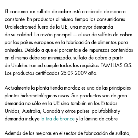
Incotherm
47ND
HN62VMYUT
VT-35
1.4466 - AISI 310MoLn
10X17H13M3T
2,0872, CuNi10Fe1Mn, Cw352h
latón rojo
45G2, 45g2, AISI 1144
Р6М5, 1.3343, hs6-5-2, sw7m
El
consumo
de
sulfato de
cobre
está creciendo de manera
incotest
47НХР
HN62MVKYU
PT-1M
Aleación Al6xn
10X18N18Yu4D
Bronce aluminio silicio
C84400, CuSn2ZnPb
Aleación de acero estructural
Р6М5К5, 1.3243, hs6-5-2-5
constante. En productos al mismo tiempo los consumidores
Uralelectromed fuera de la UE, una mayor demanda
Jette M152
49KF
HN63MB
PT-3V
15-7Ph® - 1.4532
11X11N2V2MF
CW301G, C64200
C83600, CuSn5ZnPb
10g2, 10g2, AISI 1513
R6M5F3, 1.3344, hs6-5-3
de su calidad. La razón principal — el uso de sulfato de
cobre
por los países europeos en la fabricación de alimentos para
Cobalto 6B
49K2F, 49K2FA-VI
XN65VM
PT-7M
PH 13-8 meses - 1.4534
12Х18Н9Т
bronce de silicio
12X2H4A, 15NiCr13, 1.5752
9М4К8,1.3207
animales. Debido a que el porcentaje de impurezas contenidas
en el mismo debe ser minimizado. sulfato de cobre a partir
maraging 250
Aleación 50N
KhN65VMTYu
2B
1.4542 - 17-4Ph®
13X11N2V2MF
C65500, CuAl11Fe3
AC14, 11SMnPb30
R12F3, 1.3318, sw12
de Uralelectromed cumple todos los requisitos FAMILIAS QS.
Los productos certificados
25.09.2009
año.
René 41
Aleación 50NP
KhN67MVTYu
SPT-2 sv
Custom 455® - 1.4543 - uns s45500
15x11mf
C65620, CuSi3Fe2Zn3
20G, 20mn5
P18, 1,3355, hs18-0-1, sw18
Actualmente la planta tienda mordaz es una de las principales
Maraging 300
50NHS
KhN68VKTYU
A LAS 3
1.4545 - 15-5Ph®
15х12vnmf
C65100, CuSi1.5
20XH3A, AISI 4320, 20hn3a
Acero carbono
plantas hidrometalúrgicas rusos. Sus productos son de gran
demanda no sólo en la UE sino también en los Estados
Maraging 350
Aleación 52N
KhN68VMTYUK-vd
3M
1.4548 - 17-4Ph®
15Х12Н2MVFAB
Bronce estaño-plomo
20HM, 24CrMo5, 20hm
10,1.1645, C105W1
Unidos, Australia, Canadá y otros países. polufabkikaty
demanda incluye
la tira de bronce
y la lámina de cobre.
MP35N
52K12F
KhN70VMTYu
TL3
1.4550 - AISI 347
15X16K5N2MVFAB
c92200, CuSn6Zn4Pb2
25KhGM, 20CrMo5, 1.7264
11G12, 110G13L, X120Mn12
Además de las mejoras en el sector de fabricación de sulfato,