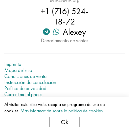
evek@evek.org
Hastelloy C-276
40XFA, 1.7223, AISI 4142
+1 (716) 524-
Hastelloy C2000
45X, 45h, 1.7035
18-72
Alexey
Hastelloy 3
45HN2MFA, k2425, 45hnmf
Departamento de ventas
Hastelloy x
A40G, 44smn28, 1.0762, 46s20
udimet 500
Imprenta
Mapa del sitio
udimet 720
Condiciones de venta
Instrucción de cancelación
Política de privacidad
Current metal prices
Al visitar este sitio web, acepta un programa de uso de
© 2007–2026 «Evek GmbH»
cookies.
Más información sobre la política de cookies
.
El uso de los materiales de la web sin enlaces directos para el
hotel.
Ok