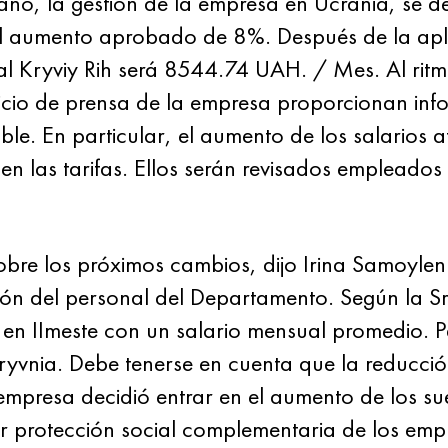
 año, la gestión de la empresa en Ucrania, se d
 El aumento aprobado de 8%. Después de la apl
al Kryviy Rih será 8544.74 UAH. / Mes. Al ritm
vicio de prensa de la empresa proporcionan inf
. En particular, el aumento de los salarios af
n las tarifas. Ellos serán revisados ​​empleados
bre los próximos cambios, dijo Irina Samoylenk
ión del personal del Departamento. Según la S
 en IImeste con un salario mensual promedio. 
 hryvnia. Debe tenerse en cuenta que la reducci
empresa decidió entrar en el aumento de los sue
r protección social complementaria de los emp