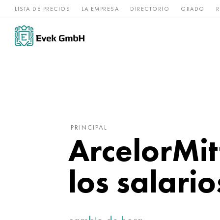
LISTA DE PRECIOS
LA EMPRESA
DIRECTORIO
GRADO
R
Aleaciones de
acero
Titanio
níquel
inoxidable
PRINCIPAL
ArcelorMit
los salario