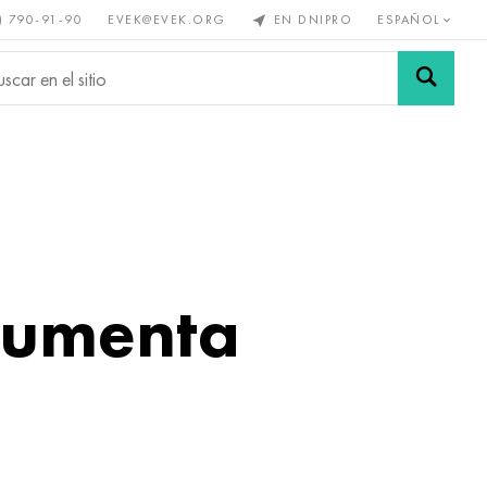
) 790-91-90
EVEK@EVEK.ORG
EN DNIPRO
ESPAÑOL
s no
Aleación de
Mallas y
s
acero
conexiones
 aumenta