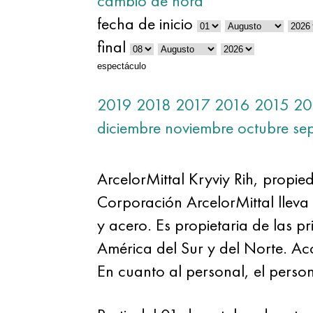
cambio de hora
fecha de inicio
final
espectáculo
2019
2018
2017
2016
2015
20
diciembre
noviembre
octubre
se
ArcelorMittal Kryviy Rih, propi
Corporación ArcelorMittal lleva
y acero. Es propietaria de las pr
América del Sur y del Norte. A
En cuanto al personal, el pers