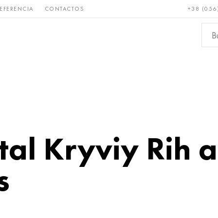
EFERENCIA
CONTACTOS
+38 (056
Raro y
Bronce, cobre,
Metale
refractario
latón
ferroso
tal Kryviy Rih
s