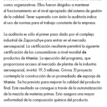
Incotherm
47ND
HN62VMYUT
VT-35
1.4466 - AISI 310MoLn
10X17H13M3T
2,0872, CuNi10Fe1Mn, Cw352h
latón rojo
45G2, 45g2, AISI 1144
Р6М5, 1.3343, hs6-5-2, sw7m
como organizativas. Ellos fueron dirigidos a mantener
el funcionamiento en el nivel apropiado del sistema de gestión
incotest
47НХР
HN62MVKYU
PT-1M
Aleación Al6xn
10X18N18Yu4D
Bronce aluminio silicio
C84400, CuSn2ZnPb
Aleación de acero estructural
Р6М5К5, 1.3243, hs6-5-2-5
de la calidad. Tener superado con éxito la auditoría indica
el uso de normas para el trabajo constante de la empresa.
Jette M152
49KF
HN63MB
PT-3V
15-7Ph® - 1.4532
11X11N2V2MF
CW301G, C64200
C83600, CuSn5ZnPb
10g2, 10g2, AISI 1513
R6M5F3, 1.3344, hs6-5-3
La auditoría es sólo el primer paso dado por el complejo
Cobalto 6B
49K2F, 49K2FA-VI
XN65VM
PT-7M
PH 13-8 meses - 1.4534
12Х18Н9Т
bronce de silicio
12X2H4A, 15NiCr13, 1.5752
9М4К8,1.3207
industrial de Zaporozhye para entrar en el mercado
aeroespacial. La certificación resultante permitirá la siguiente
maraging 250
Aleación 50N
KhN65VMTYu
2B
1.4542 - 17-4Ph®
13X11N2V2MF
C65500, CuAl11Fe3
AC14, 11SMnPb30
R12F3, 1.3318, sw12
certificación de los consumidores a nivel mundial
de
productos de
titanio.
La ejecución del programa, que
René 41
Aleación 50NP
KhN67MVTYu
SPT-2 sv
Custom 455® - 1.4543 - uns s45500
15x11mf
C65620, CuSi3Fe2Zn3
20G, 20mn5
P18, 1,3355, hs18-0-1, sw18
proporciona acceso al mercado de plantas de la industria
aeroespacial, invirtió 19,5 millones. Grivna. El proyecto
Maraging 300
50NHS
KhN68VKTYU
A LAS 3
1.4545 - 15-5Ph®
15х12vnmf
C65100, CuSi1.5
20XH3A, AISI 4320, 20hn3a
Acero carbono
contempla la construcción de un promediado
de
esponja de
titanio.
Se ha previsto para mejorar la calidad del producto
Maraging 350
Aleación 52N
KhN68VMTYUK-vd
3M
1.4548 - 17-4Ph®
15Х12Н2MVFAB
Bronce estaño-plomo
20HM, 24CrMo5, 20hm
10,1.1645, C105W1
final. Este resultado se consigue a través de la automatización
de la mezcla de materias primas. Esto asegura una mayor
MP35N
52K12F
KhN70VMTYu
TL3
1.4550 - AISI 347
15X16K5N2MVFAB
c92200, CuSn6Zn4Pb2
25KhGM, 20CrMo5, 1.7264
11G12, 110G13L, X120Mn12
uniformidad de la composición química del producto.