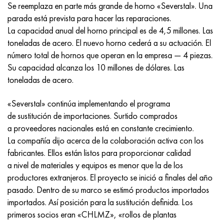
Incotherm
47ND
HN62VMYUT
VT-35
1.4466 - AISI 310MoLn
10X17H13M3T
2,0872, CuNi10Fe1Mn, Cw352h
latón rojo
45G2, 45g2, AISI 1144
Р6М5, 1.3343, hs6-5-2, sw7m
Se reemplaza en parte más grande de horno «Severstal». Una
parada está prevista para hacer las reparaciones.
incotest
47НХР
HN62MVKYU
PT-1M
Aleación Al6xn
10X18N18Yu4D
Bronce aluminio silicio
C84400, CuSn2ZnPb
Aleación de acero estructural
Р6М5К5, 1.3243, hs6-5-2-5
La capacidad anual del horno principal es de 4,5 millones. Las
toneladas de acero. El nuevo horno cederá a su actuación. El
Jette M152
49KF
HN63MB
PT-3V
15-7Ph® - 1.4532
11X11N2V2MF
CW301G, C64200
C83600, CuSn5ZnPb
10g2, 10g2, AISI 1513
R6M5F3, 1.3344, hs6-5-3
número total de hornos que operan en la empresa — 4 piezas.
Su capacidad alcanza los 10 millones de dólares. Las
Cobalto 6B
49K2F, 49K2FA-VI
XN65VM
PT-7M
PH 13-8 meses - 1.4534
12Х18Н9Т
bronce de silicio
12X2H4A, 15NiCr13, 1.5752
9М4К8,1.3207
toneladas de acero.
maraging 250
Aleación 50N
KhN65VMTYu
2B
1.4542 - 17-4Ph®
13X11N2V2MF
C65500, CuAl11Fe3
AC14, 11SMnPb30
R12F3, 1.3318, sw12
«Severstal» continúa implementando el programa
de sustitución de importaciones. Surtido comprados
René 41
Aleación 50NP
KhN67MVTYu
SPT-2 sv
Custom 455® - 1.4543 - uns s45500
15x11mf
C65620, CuSi3Fe2Zn3
20G, 20mn5
P18, 1,3355, hs18-0-1, sw18
a proveedores nacionales está en constante crecimiento.
La compañía dijo acerca de la colaboración activa con los
Maraging 300
50NHS
KhN68VKTYU
A LAS 3
1.4545 - 15-5Ph®
15х12vnmf
C65100, CuSi1.5
20XH3A, AISI 4320, 20hn3a
Acero carbono
fabricantes. Ellos están listos para proporcionar calidad
a nivel de materiales y equipos es menor que la de los
Maraging 350
Aleación 52N
KhN68VMTYUK-vd
3M
1.4548 - 17-4Ph®
15Х12Н2MVFAB
Bronce estaño-plomo
20HM, 24CrMo5, 20hm
10,1.1645, C105W1
productores extranjeros. El proyecto se inició a finales del año
pasado. Dentro de su marco se estimó productos importados
MP35N
52K12F
KhN70VMTYu
TL3
1.4550 - AISI 347
15X16K5N2MVFAB
c92200, CuSn6Zn4Pb2
25KhGM, 20CrMo5, 1.7264
11G12, 110G13L, X120Mn12
importados. Así posición para la sustitución definida. Los
primeros socios eran «CHLMZ», «rollos de plantas