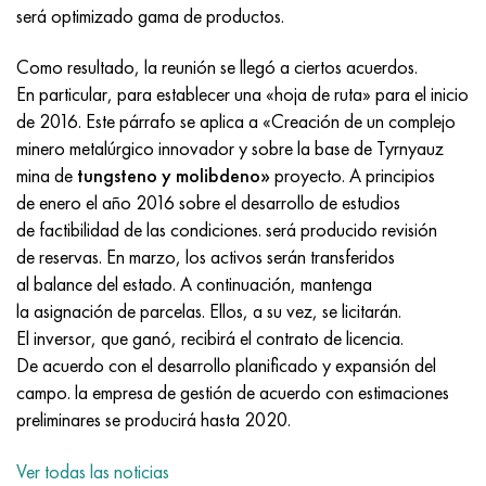
Incotherm
47ND
HN62VMYUT
VT-35
1.4466 - AISI 310MoLn
10X17H13M3T
2,0872, CuNi10Fe1Mn, Cw352h
latón rojo
45G2, 45g2, AISI 1144
Р6М5, 1.3343, hs6-5-2, sw7m
será optimizado gama de productos.
incotest
47НХР
HN62MVKYU
PT-1M
Aleación Al6xn
10X18N18Yu4D
Bronce aluminio silicio
C84400, CuSn2ZnPb
Aleación de acero estructural
Р6М5К5, 1.3243, hs6-5-2-5
Como resultado, la reunión se llegó a ciertos acuerdos.
En particular, para establecer una «hoja de ruta» para el inicio
Jette M152
49KF
HN63MB
PT-3V
15-7Ph® - 1.4532
11X11N2V2MF
CW301G, C64200
C83600, CuSn5ZnPb
10g2, 10g2, AISI 1513
R6M5F3, 1.3344, hs6-5-3
de 2016. Este párrafo se aplica a «Creación de un complejo
minero metalúrgico innovador y sobre la base de Tyrnyauz
Cobalto 6B
49K2F, 49K2FA-VI
XN65VM
PT-7M
PH 13-8 meses - 1.4534
12Х18Н9Т
bronce de silicio
12X2H4A, 15NiCr13, 1.5752
9М4К8,1.3207
mina de
tungsteno y molibdeno»
proyecto. A principios
de enero el año 2016 sobre el desarrollo de estudios
maraging 250
Aleación 50N
KhN65VMTYu
2B
1.4542 - 17-4Ph®
13X11N2V2MF
C65500, CuAl11Fe3
AC14, 11SMnPb30
R12F3, 1.3318, sw12
de factibilidad de las condiciones. será producido revisión
de reservas. En marzo, los activos serán transferidos
René 41
Aleación 50NP
KhN67MVTYu
SPT-2 sv
Custom 455® - 1.4543 - uns s45500
15x11mf
C65620, CuSi3Fe2Zn3
20G, 20mn5
P18, 1,3355, hs18-0-1, sw18
al balance del estado. A continuación, mantenga
la asignación de parcelas. Ellos, a su vez, se licitarán.
Maraging 300
50NHS
KhN68VKTYU
A LAS 3
1.4545 - 15-5Ph®
15х12vnmf
C65100, CuSi1.5
20XH3A, AISI 4320, 20hn3a
Acero carbono
El inversor, que ganó, recibirá el contrato de licencia.
De acuerdo con el desarrollo planificado y expansión del
Maraging 350
Aleación 52N
KhN68VMTYUK-vd
3M
1.4548 - 17-4Ph®
15Х12Н2MVFAB
Bronce estaño-plomo
20HM, 24CrMo5, 20hm
10,1.1645, C105W1
campo. la empresa de gestión de acuerdo con estimaciones
preliminares se producirá hasta 2020.
MP35N
52K12F
KhN70VMTYu
TL3
1.4550 - AISI 347
15X16K5N2MVFAB
c92200, CuSn6Zn4Pb2
25KhGM, 20CrMo5, 1.7264
11G12, 110G13L, X120Mn12
Ver todas las noticias