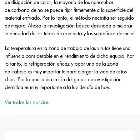
de disipación de calor, la mayoría de los nanotubos
Incotherm
47ND
HN62VMYUT
VT-35
1.4466 - AISI 310MoLn
10X17H13M3T
2,0872, CuNi10Fe1Mn, Cw352h
latón rojo
45G2, 45g2, AISI 1144
Р6М5, 1.3343, hs6-5-2, sw7m
de carbono de no se puede fijar firmemente a la superficie del
material enfriado. Por lo tanto, el método necesita ser seguido
incotest
47НХР
HN62MVKYU
PT-1M
Aleación Al6xn
10X18N18Yu4D
Bronce aluminio silicio
C84400, CuSn2ZnPb
Aleación de acero estructural
Р6М5К5, 1.3243, hs6-5-2-5
de mejora. Ahora la investigación básica destinada a mejorar
la densidad de los tubos de contacto y las superficies de metal.
Jette M152
49KF
HN63MB
PT-3V
15-7Ph® - 1.4532
11X11N2V2MF
CW301G, C64200
C83600, CuSn5ZnPb
10g2, 10g2, AISI 1513
R6M5F3, 1.3344, hs6-5-3
La temperatura en la zona de trabajo de las virutas tiene una
Cobalto 6B
49K2F, 49K2FA-VI
XN65VM
PT-7M
PH 13-8 meses - 1.4534
12Х18Н9Т
bronce de silicio
12X2H4A, 15NiCr13, 1.5752
9М4К8,1.3207
influencia considerable en el rendimiento de dicho equipo. Por
lo tanto, la refrigeración eficaz y oportuna de la zona
maraging 250
Aleación 50N
KhN65VMTYu
2B
1.4542 - 17-4Ph®
13X11N2V2MF
C65500, CuAl11Fe3
AC14, 11SMnPb30
R12F3, 1.3318, sw12
de trabajo es muy importante para alargar la vida de estos
chips. Por lo que la dirección del grupo de investigación
René 41
Aleación 50NP
KhN67MVTYu
SPT-2 sv
Custom 455® - 1.4543 - uns s45500
15x11mf
C65620, CuSi3Fe2Zn3
20G, 20mn5
P18, 1,3355, hs18-0-1, sw18
científica es muy importante a la luz del día de hoy.
Maraging 300
50NHS
KhN68VKTYU
A LAS 3
1.4545 - 15-5Ph®
15х12vnmf
C65100, CuSi1.5
20XH3A, AISI 4320, 20hn3a
Acero carbono
Ver todas las noticias
Maraging 350
Aleación 52N
KhN68VMTYUK-vd
3M
1.4548 - 17-4Ph®
15Х12Н2MVFAB
Bronce estaño-plomo
20HM, 24CrMo5, 20hm
10,1.1645, C105W1
MP35N
52K12F
KhN70VMTYu
TL3
1.4550 - AISI 347
15X16K5N2MVFAB
c92200, CuSn6Zn4Pb2
25KhGM, 20CrMo5, 1.7264
11G12, 110G13L, X120Mn12