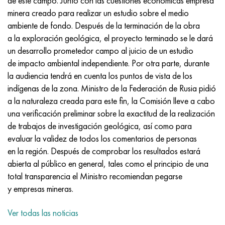
de este campo. Junto con las cuestiones económicas empresa
Incotherm
47ND
HN62VMYUT
VT-35
1.4466 - AISI 310MoLn
10X17H13M3T
2,0872, CuNi10Fe1Mn, Cw352h
latón rojo
45G2, 45g2, AISI 1144
Р6М5, 1.3343, hs6-5-2, sw7m
minera creado para realizar un estudio sobre el medio
ambiente de fondo. Después de la terminación de la obra
incotest
47НХР
HN62MVKYU
PT-1M
Aleación Al6xn
10X18N18Yu4D
Bronce aluminio silicio
C84400, CuSn2ZnPb
Aleación de acero estructural
Р6М5К5, 1.3243, hs6-5-2-5
a la exploración geológica, el proyecto terminado se le dará
un desarrollo prometedor campo al juicio de un estudio
Jette M152
49KF
HN63MB
PT-3V
15-7Ph® - 1.4532
11X11N2V2MF
CW301G, C64200
C83600, CuSn5ZnPb
10g2, 10g2, AISI 1513
R6M5F3, 1.3344, hs6-5-3
de impacto ambiental independiente. Por otra parte, durante
la audiencia tendrá en cuenta los puntos de vista de los
Cobalto 6B
49K2F, 49K2FA-VI
XN65VM
PT-7M
PH 13-8 meses - 1.4534
12Х18Н9Т
bronce de silicio
12X2H4A, 15NiCr13, 1.5752
9М4К8,1.3207
indígenas de la zona. Ministro de la Federación de Rusia pidió
a la naturaleza creada para este fin, la Comisión lleve a cabo
maraging 250
Aleación 50N
KhN65VMTYu
2B
1.4542 - 17-4Ph®
13X11N2V2MF
C65500, CuAl11Fe3
AC14, 11SMnPb30
R12F3, 1.3318, sw12
una verificación preliminar sobre la exactitud de la realización
de trabajos de investigación geológica, así como para
René 41
Aleación 50NP
KhN67MVTYu
SPT-2 sv
Custom 455® - 1.4543 - uns s45500
15x11mf
C65620, CuSi3Fe2Zn3
20G, 20mn5
P18, 1,3355, hs18-0-1, sw18
evaluar la validez de todos los comentarios de personas
en la región. Después de comprobar los resultados estará
Maraging 300
50NHS
KhN68VKTYU
A LAS 3
1.4545 - 15-5Ph®
15х12vnmf
C65100, CuSi1.5
20XH3A, AISI 4320, 20hn3a
Acero carbono
abierta al público en general, tales como el principio de una
total transparencia el Ministro recomiendan pegarse
Maraging 350
Aleación 52N
KhN68VMTYUK-vd
3M
1.4548 - 17-4Ph®
15Х12Н2MVFAB
Bronce estaño-plomo
20HM, 24CrMo5, 20hm
10,1.1645, C105W1
y empresas mineras.
MP35N
52K12F
KhN70VMTYu
TL3
1.4550 - AISI 347
15X16K5N2MVFAB
c92200, CuSn6Zn4Pb2
25KhGM, 20CrMo5, 1.7264
11G12, 110G13L, X120Mn12
Ver todas las noticias