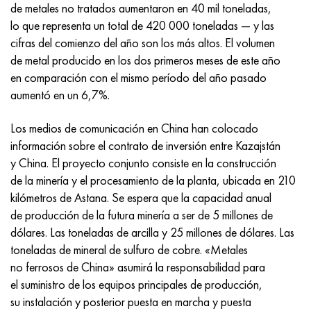
Incotherm
47ND
HN62VMYUT
VT-35
1.4466 - AISI 310MoLn
10X17H13M3T
2,0872, CuNi10Fe1Mn, Cw352h
latón rojo
45G2, 45g2, AISI 1144
Р6М5, 1.3343, hs6-5-2, sw7m
de metales no tratados aumentaron en 40 mil toneladas,
lo que representa un total de 420 000 toneladas — y las
incotest
47НХР
HN62MVKYU
PT-1M
Aleación Al6xn
10X18N18Yu4D
Bronce aluminio silicio
C84400, CuSn2ZnPb
Aleación de acero estructural
Р6М5К5, 1.3243, hs6-5-2-5
cifras del comienzo del año son los más altos. El volumen
de metal producido en los dos primeros meses de este año
Jette M152
49KF
HN63MB
PT-3V
15-7Ph® - 1.4532
11X11N2V2MF
CW301G, C64200
C83600, CuSn5ZnPb
10g2, 10g2, AISI 1513
R6M5F3, 1.3344, hs6-5-3
en comparación con el mismo período del año pasado
aumentó en un 6,7%.
Cobalto 6B
49K2F, 49K2FA-VI
XN65VM
PT-7M
PH 13-8 meses - 1.4534
12Х18Н9Т
bronce de silicio
12X2H4A, 15NiCr13, 1.5752
9М4К8,1.3207
Los medios de comunicación en China han colocado
maraging 250
Aleación 50N
KhN65VMTYu
2B
1.4542 - 17-4Ph®
13X11N2V2MF
C65500, CuAl11Fe3
AC14, 11SMnPb30
R12F3, 1.3318, sw12
información sobre el contrato de inversión entre Kazajstán
y China. El proyecto conjunto consiste en la construcción
René 41
Aleación 50NP
KhN67MVTYu
SPT-2 sv
Custom 455® - 1.4543 - uns s45500
15x11mf
C65620, CuSi3Fe2Zn3
20G, 20mn5
P18, 1,3355, hs18-0-1, sw18
de la minería y el procesamiento de la planta, ubicada en 210
kilómetros de Astana. Se espera que la capacidad anual
Maraging 300
50NHS
KhN68VKTYU
A LAS 3
1.4545 - 15-5Ph®
15х12vnmf
C65100, CuSi1.5
20XH3A, AISI 4320, 20hn3a
Acero carbono
de producción de la futura minería a ser de 5 millones de
dólares. Las toneladas de arcilla y 25 millones de dólares. Las
Maraging 350
Aleación 52N
KhN68VMTYUK-vd
3M
1.4548 - 17-4Ph®
15Х12Н2MVFAB
Bronce estaño-plomo
20HM, 24CrMo5, 20hm
10,1.1645, C105W1
toneladas de mineral de sulfuro de cobre. «Metales
no ferrosos de China» asumirá la responsabilidad para
MP35N
52K12F
KhN70VMTYu
TL3
1.4550 - AISI 347
15X16K5N2MVFAB
c92200, CuSn6Zn4Pb2
25KhGM, 20CrMo5, 1.7264
11G12, 110G13L, X120Mn12
el suministro de los equipos principales de producción,
su instalación y posterior puesta en marcha y puesta