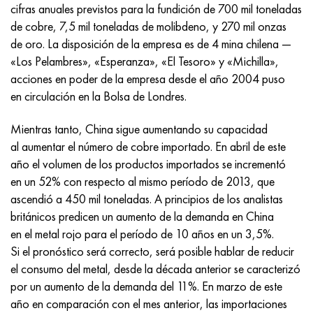
Inconel 686
38NKD
KhN55MBYu
Tubería cobre-níquel
VT-9
Grado 29
1.4903 (X10CrMoVNb9-1)
AISI 316 - 1.4401
1.4002 - AISI 405
08X17H13M2T
C95500, 2.0970, CuAl9Ni3fe2
Lo62-1, 2.0530, c46400
C36000, 2.0375, CuZn36Pb3
Am4
Duraluminio laminado Din, En
15HM, 13CrMo4-5, 15hm
20X2H4A, 20cr2ni4a
5XHM, 54NiCrMoV6,1.2711
malla de mimbre
cifras anuales previstos para la fundición de 700 mil toneladas
de cobre, 7,5 mil toneladas de molibdeno, y 270 mil onzas
Inconel 693
40KHNM
KhN56MVKYU
VT-14
Ti-6Al-6V-2Sn
1.4910 - AISI 316Ln
Aleación 1.4418
1.4008 - AISI 414
08Х17Н15М3Т
C95300, CuAl9
Lo70-1, CuZn28Sn1As, c44300
C37700, 2.0380, CuZn39Pb2
Vak4
AlCuMg1, 3.1325
18X11MNFB, X22CrMoV12-1
Acero estructural de baja aleación
6XS, 60MnSi4, 6h
de oro. La disposición de la empresa es de 4 mina chilena —
«Los Pelambres», «Esperanza», «El Tesoro» y «Michilla»,
Inconel 706
Aleación 40HNYU-VI
KhN56MVTYu
VT-16
Ti-6Al-2Sn-4Zr-2Mo
1.4919-asi 316h
1.4429 - AISI 316Ln
1.4512 - AISI 409
08X18N12B
C62300-CuAl10Fe3
Lo90-1, C41000
C38500, 2.0401, CuZn39Pb3
Vd1, 1105
AlCuMg2, 3.1355
20K, p265gh, st41k
09G2S, 13mn6, 09g2s
9ХВГ, 100MnCrW4
acciones en poder de la empresa desde el año 2004 puso
en circulación en la Bolsa de Londres.
Inconel 718
Aleación 42N, Invar
XN56MBYUD
VT18, VT18U
Ti-6Al-2Sn-4Zr-6Mo
Aleación 1.4922
Aleación 1.4430
08Х21Н6М2Т
C62400-CuAl11Fe3
Lc40s, CuZn37AI1, C85800
C38010, 2.0402, CuZn40Pb2
Swa5
30X3MF, 31CrMoV9
14G2, 17mn4, p295gh
X6VF, X100CrMoV5-1, 1.2363
Mientras tanto, China sigue aumentando su capacidad
Inconel 725
aleación
ХН58В
BT20
Ti-8Al-1Mo-1V
Aleación 1.4923
Aleación 1.4432
09x14n19v2br
Bronce de níquel aluminio
LMC58-2, 2.0572, CuZn40Mn2
C35330, CuZn36Pb2As, cw602n
Acero de relajación resistente al calor
16g, 15ga
X12, X210Cr12, 1.2080
al aumentar el número de cobre importado. En abril de este
año el volumen de los productos importados se incrementó
Inconel 738
42NKhTYu
XN60VMTYUR
VT20-1 sv
Ti-10V-2Fe-3Al
Aleación 286 - 1.4944
Aleación 1.4435
10X11H20T2R
c63000, 2.0966, CuAl10Ni5Fe4
LC59-1-1
latón aluminio
30XM, 25CrMo4, 1.7218
16G2AF, p460n, s420n
X12M, X165CrMoV12, 1.2601
en un 52% con respecto al mismo período de 2013, que
ascendió a 450 mil toneladas. A principios de los analistas
Inconel 792
44NKhTYu
XH60VT
VT20-2 sv
Ti-15V-3Cr-3Sn-3Al
Aisi 347H - 1.4961
Aleación 1.4436
10x11n20t3r
c95500, 2.0975, CuAI10Fe5Ni5
LAZH60-1-1
CuZn37Mn3Al2PbSi, CuZn40Al2, 2,0550
25X1MF, 21CrMoV5-7
17G1S, s355j2g3
Kh12MF, K110, Acero D2
británicos predicen un aumento de la demanda en China
en el metal rojo para el período de 10 años en un 3,5%.
InconelX750
Aleación 45N
XH60M
BT22
Aleaciones de titanio alfa-beta
Aleación A-286
1.4438 - AISI 317L
10х11н23т3мр
C95800, 2.0975, CuAl10Ni
LK80-3
C68700, CuZn20Al2
25X2M1F, 24CrMoV5-5
17G1S-U, St52-3, s355j0
X12F1, X155CrVMo12-1, Nc11Lv
Si el pronóstico será correcto, será posible hablar de reducir
el consumo del metal, desde la década anterior se caracterizó
Inconel HX
45НХТ
XN60YU
VT-23
Aleación de níquel y titanio
Tubo resistente al calor resistente al calor
1.4439 - AISI 317LMn
10H14G14N4T
C95520, CuAl11Ni
C86300, CuZn19Al6
35XM, 34CrMo4
35G2, 35s20
corte rápido
por un aumento de la demanda del 11%. En marzo de este
año en comparación con el mes anterior, las importaciones