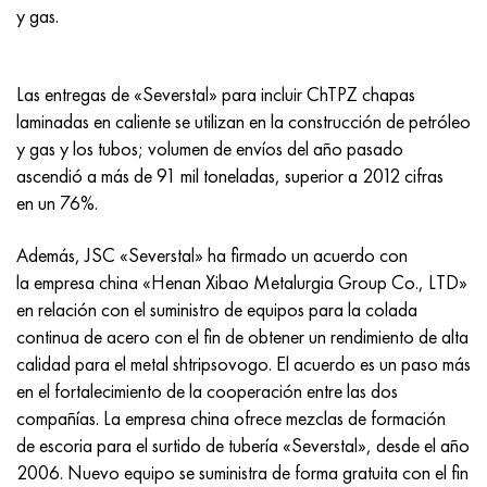
Incotherm
47ND
HN62VMYUT
VT-35
1.4466 - AISI 310MoLn
10X17H13M3T
2,0872, CuNi10Fe1Mn, Cw352h
latón rojo
45G2, 45g2, AISI 1144
Р6М5, 1.3343, hs6-5-2, sw7m
y gas.
incotest
47НХР
HN62MVKYU
PT-1M
Aleación Al6xn
10X18N18Yu4D
Bronce aluminio silicio
C84400, CuSn2ZnPb
Aleación de acero estructural
Р6М5К5, 1.3243, hs6-5-2-5
Las entregas de «Severstal» para incluir ChTPZ chapas
Jette M152
49KF
HN63MB
PT-3V
15-7Ph® - 1.4532
11X11N2V2MF
CW301G, C64200
C83600, CuSn5ZnPb
10g2, 10g2, AISI 1513
R6M5F3, 1.3344, hs6-5-3
laminadas en caliente se utilizan en la construcción de petróleo
y gas y los tubos; volumen de envíos del año pasado
Cobalto 6B
49K2F, 49K2FA-VI
XN65VM
PT-7M
PH 13-8 meses - 1.4534
12Х18Н9Т
bronce de silicio
12X2H4A, 15NiCr13, 1.5752
9М4К8,1.3207
ascendió a más de 91 mil toneladas, superior a 2012 cifras
en un 76%.
maraging 250
Aleación 50N
KhN65VMTYu
2B
1.4542 - 17-4Ph®
13X11N2V2MF
C65500, CuAl11Fe3
AC14, 11SMnPb30
R12F3, 1.3318, sw12
Además, JSC «Severstal» ha firmado un acuerdo con
René 41
Aleación 50NP
KhN67MVTYu
SPT-2 sv
Custom 455® - 1.4543 - uns s45500
15x11mf
C65620, CuSi3Fe2Zn3
20G, 20mn5
P18, 1,3355, hs18-0-1, sw18
la empresa china «Henan Xibao Metalurgia Group Co., LTD»
en relación con el suministro de equipos para la colada
Maraging 300
50NHS
KhN68VKTYU
A LAS 3
1.4545 - 15-5Ph®
15х12vnmf
C65100, CuSi1.5
20XH3A, AISI 4320, 20hn3a
Acero carbono
continua de acero con el fin de obtener un rendimiento de alta
calidad para el metal shtripsovogo. El acuerdo es un paso más
Maraging 350
Aleación 52N
KhN68VMTYUK-vd
3M
1.4548 - 17-4Ph®
15Х12Н2MVFAB
Bronce estaño-plomo
20HM, 24CrMo5, 20hm
10,1.1645, C105W1
en el fortalecimiento de la cooperación entre las dos
compañías. La empresa china ofrece mezclas de formación
MP35N
52K12F
KhN70VMTYu
TL3
1.4550 - AISI 347
15X16K5N2MVFAB
c92200, CuSn6Zn4Pb2
25KhGM, 20CrMo5, 1.7264
11G12, 110G13L, X120Mn12
de escoria para el surtido de tubería «Severstal», desde el año
2006. Nuevo equipo se suministra de forma gratuita con el fin