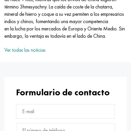
MP159
56DGNH
HN73MBTYu
5B
1.4567 - AISI 304Cu
15X16H2AM
30X, AISI 5130, 30h
término 3hmesyachny. La caída de coste de la chatarra,
mineral de hierro y coque a su vez permiten a los empresarios
multimetro n155
68NKhVKTYu
XN70YU
TL5
1.4570-aisi303Cu
18X11MNFB
30hgs, 30hgs
indios y chinos, fomentando una mayor competencia
en la lucha por los mercados de Europa y Oriente Medio. Sin
Nicrofer 5923 hMo
79NM, Lupa 7904
HN75MBTYu
A LAS 6
1.4574 - Aleación PH 15-7 Mo®
18X12VMBFR
30hgsa, 30hgsa
embargo, la ventaja es todavía en el lado de China.
Nicrofer 6030
80NM
XN75TBYu
TS-6
1.4580 - AISI 316Cb
20X12VNMF
30hgsn2a, 30hgsna
Ver todas las noticias
Nitronik 40
80NMV-VI
XN77TYu
14 titanio
1.4597 - AISI 204Cu
20Х3FMI
30xn2ma, 30CrNiMo8
Nitronik 50
80NHS
XN77TYUR
SP-17
Aleación 28 - 1.4563
21NKMT
30хн3а, 31nicr14
Formulario de contacto
Nitrónico 60
81HMA
ХН78Т
40 titanio
Aleación 31 - 1.4562
37X12N8G8MFB
34khn3ma, 36NiCrMo16, 35NiCrMo16
Nitronik 75
Tipos de aleaciones de precisión
HN80TBY
Aleación 254smo® - 1.4547
40X10X2M
35hgs, 35hgs
Nimonic 80a
termobimetales
N65M, EP982
Aleación 926 - 1.4529
40Х9С2
35hgsa, 35hgsa