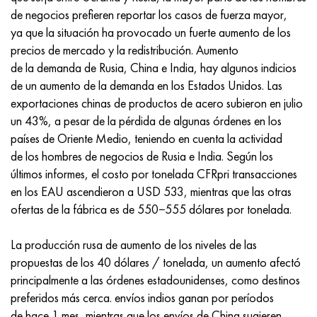
Incotherm
47ND
HN62VMYUT
VT-35
1.4466 - AISI 310MoLn
10X17H13M3T
2,0872, CuNi10Fe1Mn, Cw352h
latón rojo
45G2, 45g2, AISI 1144
Р6М5, 1.3343, hs6-5-2, sw7m
de negocios prefieren reportar los casos de fuerza mayor,
ya que la situación ha provocado un fuerte aumento de los
incotest
47НХР
HN62MVKYU
PT-1M
Aleación Al6xn
10X18N18Yu4D
Bronce aluminio silicio
C84400, CuSn2ZnPb
Aleación de acero estructural
Р6М5К5, 1.3243, hs6-5-2-5
precios de mercado y la redistribución. Aumento
de la demanda de Rusia, China e India, hay algunos indicios
Jette M152
49KF
HN63MB
PT-3V
15-7Ph® - 1.4532
11X11N2V2MF
CW301G, C64200
C83600, CuSn5ZnPb
10g2, 10g2, AISI 1513
R6M5F3, 1.3344, hs6-5-3
de un aumento de la demanda en los Estados Unidos. Las
exportaciones chinas de productos de acero subieron en julio
Cobalto 6B
49K2F, 49K2FA-VI
XN65VM
PT-7M
PH 13-8 meses - 1.4534
12Х18Н9Т
bronce de silicio
12X2H4A, 15NiCr13, 1.5752
9М4К8,1.3207
un 43%, a pesar de la pérdida de algunas órdenes en los
países de Oriente Medio, teniendo en cuenta la actividad
maraging 250
Aleación 50N
KhN65VMTYu
2B
1.4542 - 17-4Ph®
13X11N2V2MF
C65500, CuAl11Fe3
AC14, 11SMnPb30
R12F3, 1.3318, sw12
de los hombres de negocios de Rusia e India. Según los
últimos informes, el costo por tonelada CFRpri transacciones
René 41
Aleación 50NP
KhN67MVTYu
SPT-2 sv
Custom 455® - 1.4543 - uns s45500
15x11mf
C65620, CuSi3Fe2Zn3
20G, 20mn5
P18, 1,3355, hs18-0-1, sw18
en los EAU ascendieron a USD 533, mientras que las otras
ofertas de la fábrica es de 550−555 dólares por tonelada.
Maraging 300
50NHS
KhN68VKTYU
A LAS 3
1.4545 - 15-5Ph®
15х12vnmf
C65100, CuSi1.5
20XH3A, AISI 4320, 20hn3a
Acero carbono
La producción rusa de aumento de los niveles de las
Maraging 350
Aleación 52N
KhN68VMTYUK-vd
3M
1.4548 - 17-4Ph®
15Х12Н2MVFAB
Bronce estaño-plomo
20HM, 24CrMo5, 20hm
10,1.1645, C105W1
propuestas de los 40 dólares / tonelada, un aumento afectó
principalmente a las órdenes estadounidenses, como destinos
MP35N
52K12F
KhN70VMTYu
TL3
1.4550 - AISI 347
15X16K5N2MVFAB
c92200, CuSn6Zn4Pb2
25KhGM, 20CrMo5, 1.7264
11G12, 110G13L, X120Mn12
preferidos más cerca. envíos indios ganan por períodos
de hace 1 mes, mientras que los envíos de China sugieren