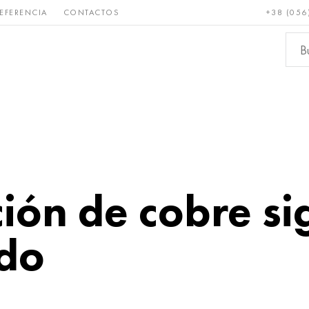
EFERENCIA
CONTACTOS
+38 (056
Raro y
Bronce, cobre,
Metale
refractario
latón
ferroso
ión de cobre si
do