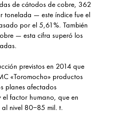
adas de cátodos de cobre, 362
 tonelada — este índice fue el
pasado por el 5,61%. También
obre — esta cifra superó los
ladas.
ucción previstos en 2014 que
r MMC «Toromocho» productos
os planes afectados
y el factor humano, que en
al nivel 80−85 mil. t.