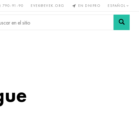
) 790-91-90
EVEK@EVEK.ORG
EN DNIPRO
ESPAÑOL
s no
Aleación de
Mallas y
s
acero
conexiones
gue