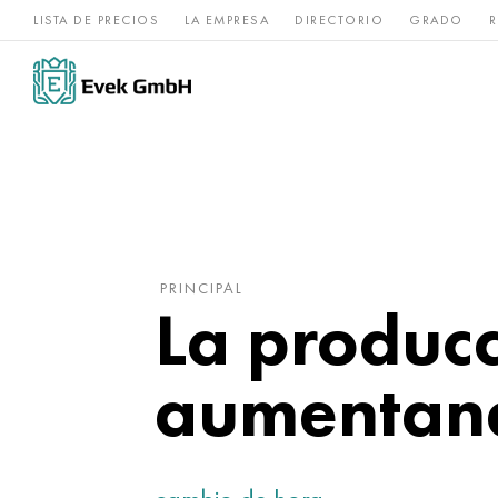
LISTA DE PRECIOS
LA EMPRESA
DIRECTORIO
GRADO
R
Aleaciones de
acero
Titanio
níquel
inoxidable
PRINCIPAL
La producc
aumentan