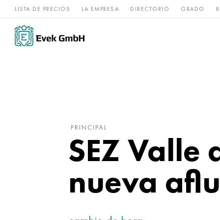
LISTA DE PRECIOS
LA EMPRESA
DIRECTORIO
GRADO
R
Aleaciones de
acero
Titanio
níquel
inoxidable
PRINCIPAL
SEZ Valle d
nueva aflu