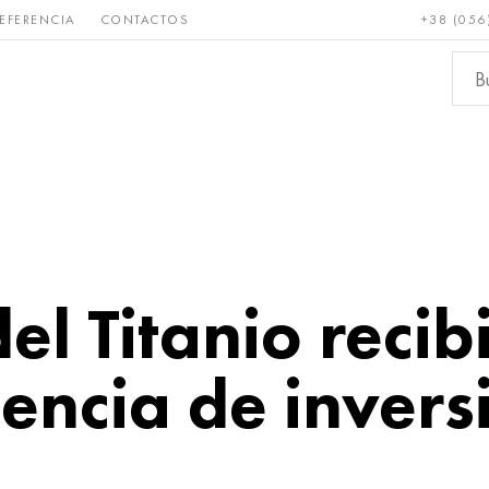
EFERENCIA
CONTACTOS
+38 (056
Raro y
Bronce, cobre,
Metale
refractario
latón
ferroso
el Titanio recib
encia de invers