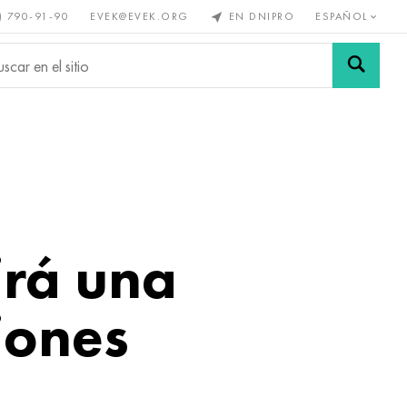
) 790-91-90
EVEK@EVEK.ORG
EN DNIPRO
ESPAÑOL
s no
Aleación de
Mallas y
s
acero
conexiones
irá una
iones