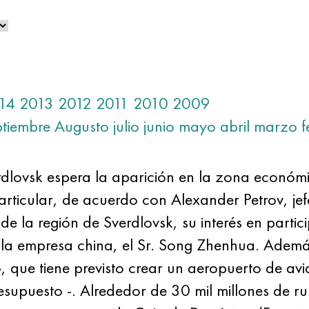
14
2013
2012
2011
2010
2009
ptiembre
Augusto
julio
junio
mayo
abril
marzo
f
dlovsk espera la aparición en la zona económic
articular, de acuerdo con Alexander Petrov, jefe
 de la región de Sverdlovsk, su interés en parti
" la empresa china, el Sr. Song Zhenhua. Además
que tiene previsto crear un aeropuerto de aviac
esupuesto -. Alrededor de 30 mil millones de ru