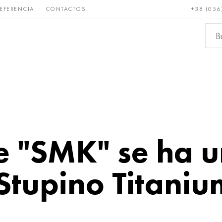
EFERENCIA
CONTACTOS
+38 (056
Raro y
Bronce, cobre,
Metale
refractario
latón
ferroso
e "SMK" se ha u
Stupino Titaniu