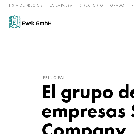
LISTA DE PRECIOS
LA EMPRESA
DIRECTORIO
GRADO
R
Aleaciones de
acero
Titanio
níquel
inoxidable
PRINCIPAL
El grupo d
empresas 
Company