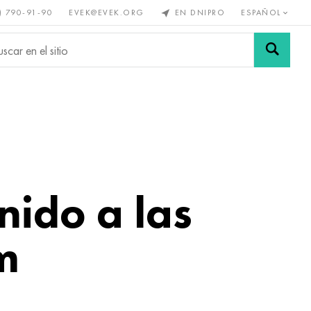
) 790-91-90
EVEK@EVEK.ORG
EN DNIPRO
ESPAÑOL
s no
Aleación de
Mallas y
s
acero
conexiones
nido a las
m