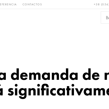
EFERENCIA
CONTACTOS
+38 (056
Raro y
Bronce, cobre,
Metale
refractario
latón
ferroso
la demanda de 
 significativam