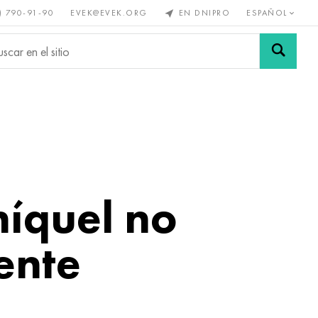
) 790-91-90
EVEK@EVEK.ORG
EN DNIPRO
ESPAÑOL
s no
Aleación de
Mallas y
s
acero
conexiones
níquel no
ente