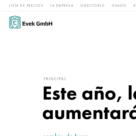
LISTA DE PRECIOS
LA EMPRESA
DIRECTORIO
GRADO
R
Aleaciones de
acero
Titanio
níquel
inoxidable
PRINCIPAL
Este año, 
aumentará